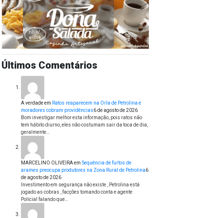
Últimos Comentários
A verdade
em
Ratos reaparecem na Orla de Petrolina e
moradores cobram providências
6 de agosto de 2026
Bom investigar melhor esta informação, pois ratos não
tem hábito diurno, eles não costumam sair da toca de dia,
geralmente…
MARCELINO OLIVEIRA
em
Sequência de furtos de
arames preocupa produtores na Zona Rural de Petrolina
6
de agosto de 2026
Investimento em segurança não existe , Petrolina está
jogado as cobras , facções tomando conta e agente
Policial falando que…