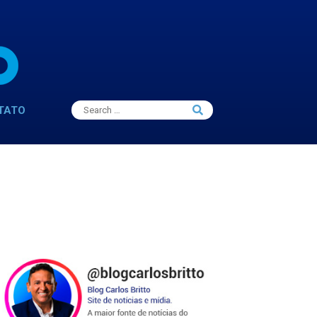
Search
TATO
Search
for: