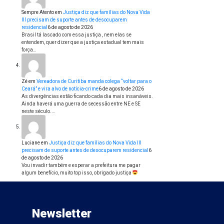
Sempre Atento
em
Justiça diz que famílias do Nova Vida
III precisam de suporte antes de desocuparem
residencial
6 de agosto de 2026
Brasil tá lascado com essa justiça , nem elas se
entendem, quer dizer que a justiça estadual tem mais
força…
Zé
em
Vereadora de Curitiba manda colega “voltar para o
Ceará” e vira alvo de notícia-crime
6 de agosto de 2026
As divergências estão ficando cada dia mais insanáveis.
Ainda haverá uma guerra de secessão entre NE e SE
neste século.…
Luciane
em
Justiça diz que famílias do Nova Vida III
precisam de suporte antes de desocuparem residencial
6
de agosto de 2026
Vou invadir também e esperar a prefeitura me pagar
algum benefício, muito top isso, obrigado justiça
Newsletter