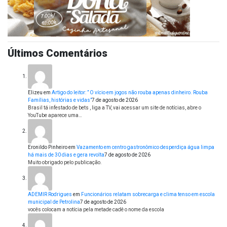
Últimos Comentários
Elizeu
em
Artigo do leitor: ” O vício em jogos não rouba apenas dinheiro. Rouba
Famílias, histórias e vidas”
7 de agosto de 2026
Brasil tá infestado de bets , liga a TV, vai acessar um site de notícias, abre o
YouTube aparece uma…
Eronildo Pinheiro
em
Vazamento em centro gastronômico desperdiça água limpa
há mais de 30 dias e gera revolta
7 de agosto de 2026
Muito obrigado pelo publicação.
ADEMIR Rodrigues
em
Funcionários relatam sobrecarga e clima tenso em escola
municipal de Petrolina
7 de agosto de 2026
vocês colocam a notícia pela metade cadê o nome da escola