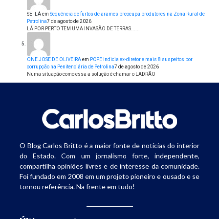
SEI LÁ
em
Sequência de furtos de arames preocupa produtores na Zona Rural de
Petrolina
7 de agosto de 2026
LÁ POR PERTO TEM UMA INVASÃO DE TERRAS......
ONE JOSE DE OLIVEIRA
em
PCPE indicia ex-diretor e mais 8 suspeitos por
corrupção na Penitenciária de Petrolina
7 de agosto de 2026
Numa situação como essa a solução é chamar o LADRÃO
O Blog Carlos Britto é a maior fonte de notícias do interior
do Estado. Com um jornalismo forte, independente,
compartilha opiniões livres e de interesse da comunidade.
Foi fundado em 2008 em um projeto pioneiro e ousado e se
tornou referência. Na frente em tudo!