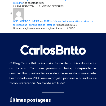
Petrolina
7 de agosto de 2026
LÁ POR PERTO TEM UMA INVASÃO DE TERRAS......
ONE JOSE DE OLIVEIRA
em
PCPE indicia ex-diretor e mais 8 suspeitos por
corrupção na Penitenciária de Petrolina
7 de agosto de 2026
Numa situação como essa a solução é chamar o LADRÃO
O Blog Carlos Britto é a maior fonte de notícias do interior
do Estado. Com um jornalismo forte, independente,
compartilha opiniões livres e de interesse da comunidade.
Foi fundado em 2008 em um projeto pioneiro e ousado e se
tornou referência. Na frente em tudo!
Últimas postagens