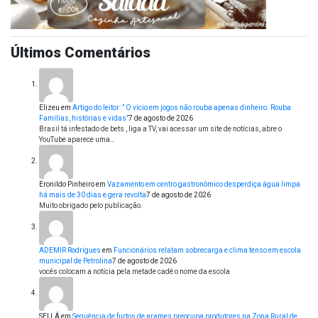
Últimos Comentários
Elizeu
em
Artigo do leitor: ” O vício em jogos não rouba apenas dinheiro. Rouba
Famílias, histórias e vidas”
7 de agosto de 2026
Brasil tá infestado de bets , liga a TV, vai acessar um site de notícias, abre o
YouTube aparece uma…
Eronildo Pinheiro
em
Vazamento em centro gastronômico desperdiça água limpa
há mais de 30 dias e gera revolta
7 de agosto de 2026
Muito obrigado pelo publicação.
ADEMIR Rodrigues
em
Funcionários relatam sobrecarga e clima tenso em escola
municipal de Petrolina
7 de agosto de 2026
vocês colocam a notícia pela metade cadê o nome da escola
SEI LÁ
em
Sequência de furtos de arames preocupa produtores na Zona Rural de