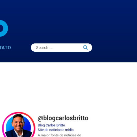
Search
TATO
Search
for: