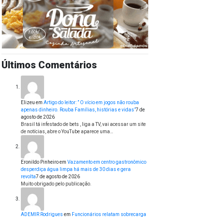
Últimos Comentários
Elizeu
em
Artigo do leitor: ” O vício em jogos não rouba
apenas dinheiro. Rouba Famílias, histórias e vidas”
7 de
agosto de 2026
Brasil tá infestado de bets , liga a TV, vai acessar um site
de notícias, abre o YouTube aparece uma…
Eronildo Pinheiro
em
Vazamento em centro gastronômico
desperdiça água limpa há mais de 30 dias e gera
revolta
7 de agosto de 2026
Muito obrigado pelo publicação.
ADEMIR Rodrigues
em
Funcionários relatam sobrecarga