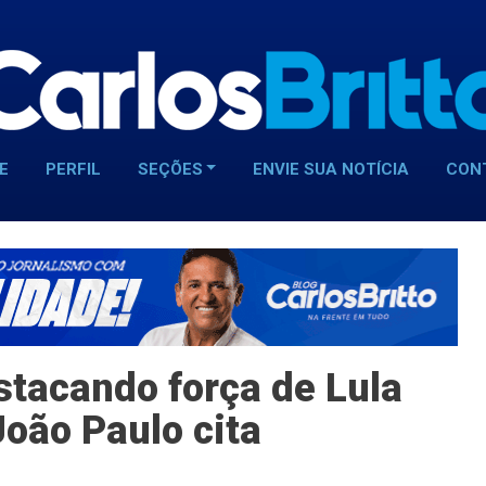
E
PERFIL
SEÇÕES
ENVIE SUA NOTÍCIA
CON
tacando força de Lula
oão Paulo cita