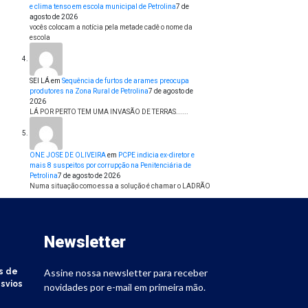
e clima tenso em escola municipal de Petrolina
7 de
agosto de 2026
vocês colocam a notícia pela metade cadê o nome da
escola
SEI LÁ
em
Sequência de furtos de arames preocupa
produtores na Zona Rural de Petrolina
7 de agosto de
2026
LÁ POR PERTO TEM UMA INVASÃO DE TERRAS......
ONE JOSE DE OLIVEIRA
em
PCPE indicia ex-diretor e
mais 8 suspeitos por corrupção na Penitenciária de
Petrolina
7 de agosto de 2026
Numa situação como essa a solução é chamar o LADRÃO
Newsletter
s de
Assine nossa newsletter para receber
svios
novidades por e-mail em primeira mão.