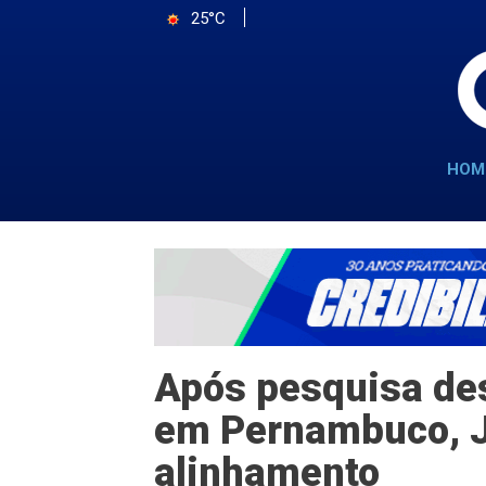
25°C
HOM
Após pesquisa des
em Pernambuco, J
alinhamento