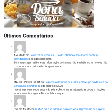
Últimos Comentários
A verdade
em
Ratos reaparecem na Orla de Petrolina e moradores cobram
providências
6 de agosto de 2026
Bom investigar melhor esta informação, pois ratos não tem hábito diurno, eles não
costumam sair da toca de dia, geralmente…
MARCELINO OLIVEIRA
em
Sequência de furtos de arames preocupa produtores na
Zona Rural de Petrolina
6 de agosto de 2026
Investimento em segurança não existe , Petrolina está jogado as cobras , facções
tomando conta e agente Policial falando que…
Sempre Atento
em
Justiça diz que famílias do Nova Vida III precisam de suporte