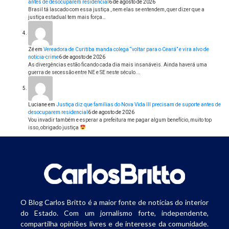
antes de desocuparem residencial
6 de agosto de 2026
Brasil tá lascado com essa justiça , nem elas se entendem, quer dizer que a
justiça estadual tem mais força…
Zé
em
Vereadora de Curitiba manda colega “voltar para o Ceará” e vira alvo de
notícia-crime
6 de agosto de 2026
As divergências estão ficando cada dia mais insanáveis. Ainda haverá uma
guerra de secessão entre NE e SE neste século.…
Luciane
em
Justiça diz que famílias do Nova Vida III precisam de suporte antes de
desocuparem residencial
6 de agosto de 2026
Vou invadir também e esperar a prefeitura me pagar algum benefício, muito top
isso, obrigado justiça
O Blog Carlos Britto é a maior fonte de notícias do interior
do Estado. Com um jornalismo forte, independente,
compartilha opiniões livres e de interesse da comunidade.