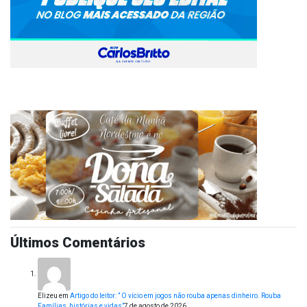
Últimos Comentários
Elizeu
em
Artigo do leitor: ” O vício em jogos não rouba apenas dinheiro. Rouba
Famílias, histórias e vidas”
7 de agosto de 2026