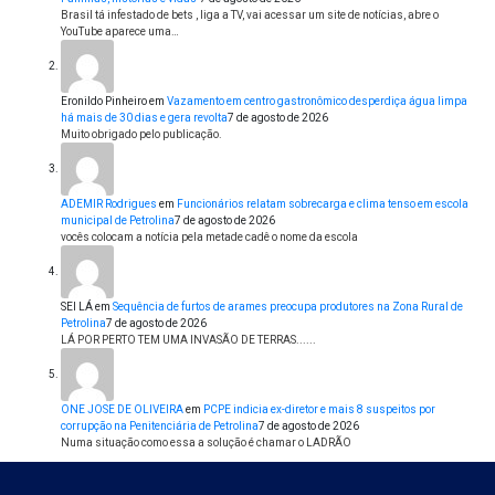
Brasil tá infestado de bets , liga a TV, vai acessar um site de notícias, abre o
YouTube aparece uma…
Eronildo Pinheiro
em
Vazamento em centro gastronômico desperdiça água limpa
há mais de 30 dias e gera revolta
7 de agosto de 2026
Muito obrigado pelo publicação.
ADEMIR Rodrigues
em
Funcionários relatam sobrecarga e clima tenso em escola
municipal de Petrolina
7 de agosto de 2026
vocês colocam a notícia pela metade cadê o nome da escola
SEI LÁ
em
Sequência de furtos de arames preocupa produtores na Zona Rural de
Petrolina
7 de agosto de 2026
LÁ POR PERTO TEM UMA INVASÃO DE TERRAS......
ONE JOSE DE OLIVEIRA
em
PCPE indicia ex-diretor e mais 8 suspeitos por
corrupção na Penitenciária de Petrolina
7 de agosto de 2026
Numa situação como essa a solução é chamar o LADRÃO