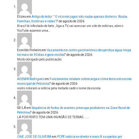
Elizeu
em
Artigo do leitor: ” O vício em jogos não rouba apenas dinheiro. Rouba
Famílias, histórias e vidas”
7 de agosto de 2026
Brasil tá infestado de bets , liga a TV, vai acessar um site de notícias, abre o
YouTube aparece uma…
Eronildo Pinheiro
em
Vazamento em centro gastronômico desperdiça água limpa
há mais de 30 dias e gera revolta
7 de agosto de 2026
Muito obrigado pelo publicação.
ADEMIR Rodrigues
em
Funcionários relatam sobrecarga e clima tenso em escola
municipal de Petrolina
7 de agosto de 2026
vocês colocam a notícia pela metade cadê o nome da escola
SEI LÁ
em
Sequência de furtos de arames preocupa produtores na Zona Rural de
Petrolina
7 de agosto de 2026
LÁ POR PERTO TEM UMA INVASÃO DE TERRAS......
ONE JOSE DE OLIVEIRA
em
PCPE indicia ex-diretor e mais 8 suspeitos por