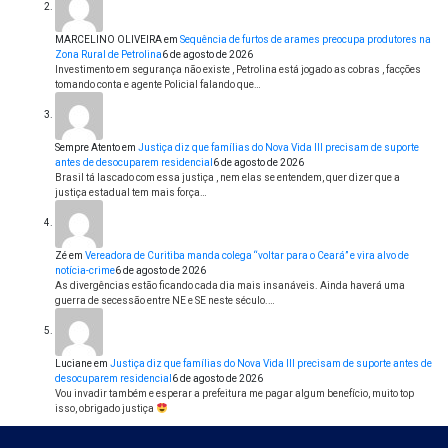
MARCELINO OLIVEIRA
em
Sequência de furtos de arames preocupa produtores na
Zona Rural de Petrolina
6 de agosto de 2026
Investimento em segurança não existe , Petrolina está jogado as cobras , facções
tomando conta e agente Policial falando que…
Sempre Atento
em
Justiça diz que famílias do Nova Vida III precisam de suporte
antes de desocuparem residencial
6 de agosto de 2026
Brasil tá lascado com essa justiça , nem elas se entendem, quer dizer que a
justiça estadual tem mais força…
Zé
em
Vereadora de Curitiba manda colega “voltar para o Ceará” e vira alvo de
notícia-crime
6 de agosto de 2026
As divergências estão ficando cada dia mais insanáveis. Ainda haverá uma
guerra de secessão entre NE e SE neste século.…
Luciane
em
Justiça diz que famílias do Nova Vida III precisam de suporte antes de
desocuparem residencial
6 de agosto de 2026
Vou invadir também e esperar a prefeitura me pagar algum benefício, muito top
isso, obrigado justiça