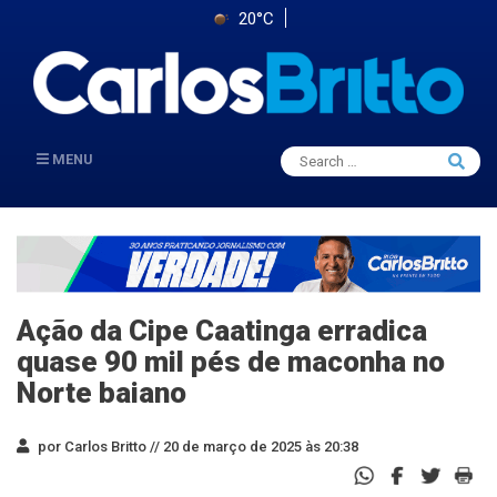
20°C
Search
MENU
Searc
for:
Ação da Cipe Caatinga erradica
quase 90 mil pés de maconha no
Norte baiano
por Carlos Britto //
20 de março de 2025 às 20:38