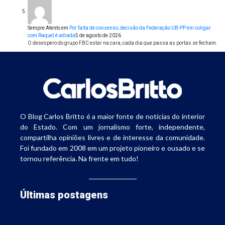
Sempre Atento
em
Por falta de consenso, decisão da Federação UB-PP em coligar
com Raquel é adiada
5 de agosto de 2026
O desespero do grupo FBC estar na cara, cada dia que passa as portas se fecham.
O Blog Carlos Britto é a maior fonte de notícias do interior
do Estado. Com um jornalismo forte, independente,
compartilha opiniões livres e de interesse da comunidade.
Foi fundado em 2008 em um projeto pioneiro e ousado e se
tornou referência. Na frente em tudo!
Últimas postagens