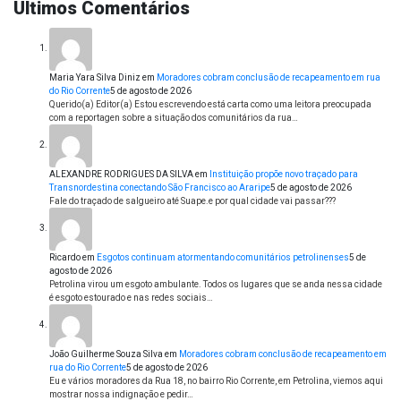
Últimos Comentários
Maria Yara Silva Diniz
em
Moradores cobram conclusão de recapeamento em rua
do Rio Corrente
5 de agosto de 2026
Querido(a) Editor(a) Estou escrevendo está carta como uma leitora preocupada
com a reportagen sobre a situação dos comunitários da rua…
ALEXANDRE RODRIGUES DA SILVA
em
Instituição propõe novo traçado para
Transnordestina conectando São Francisco ao Araripe
5 de agosto de 2026
Fale do traçado de salgueiro até Suape.e por qual cidade vai passar???
Ricardo
em
Esgotos continuam atormentando comunitários petrolinenses
5 de
agosto de 2026
Petrolina virou um esgoto ambulante. Todos os lugares que se anda nessa cidade
é esgoto estourado e nas redes sociais…
João Guilherme Souza Silva
em
Moradores cobram conclusão de recapeamento em
rua do Rio Corrente
5 de agosto de 2026
Eu e vários moradores da Rua 18, no bairro Rio Corrente, em Petrolina, viemos aqui
mostrar nossa indignação e pedir…