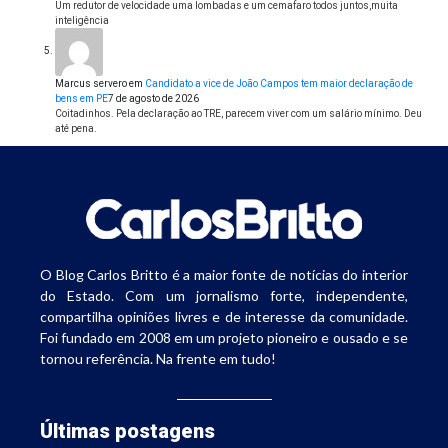
Um redutor de velocidade uma lombadas e um cemafaro todos juntos,muita
inteligência
Marcus servero
em
Candidato a vice de João Campos tem maior declaração de
bens em PE
7 de agosto de 2026
Coitadinhos. Pela declaração ao TRE, parecem viver com um salário mínimo. Deu
até pena.
O Blog Carlos Britto é a maior fonte de notícias do interior
do Estado. Com um jornalismo forte, independente,
compartilha opiniões livres e de interesse da comunidade.
Foi fundado em 2008 em um projeto pioneiro e ousado e se
tornou referência. Na frente em tudo!
Últimas postagens