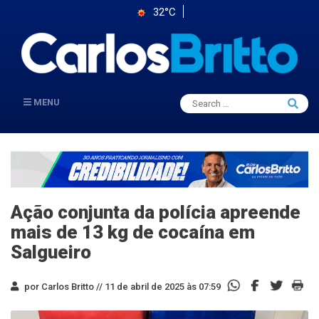
32°C
Search
MENU
Searc
for:
Ação conjunta da polícia apreende
mais de 13 kg de cocaína em
Salgueiro
por Carlos Britto //
11 de abril de 2025 às 07:59