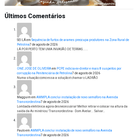
Últimos Comentários
SEI LÁ
em
Sequência de furtos de arames preocupa produtores na Zona Rural de
Petrolina
7 de agosto de 2026
LÁ POR PERTO TEM UMA INVASÃO DE TERRAS......
ONE JOSE DE OLIVEIRA
em
PCPE indicia ex-diretor e mais 8 suspeitos por
corrupção na Penitenciária de Petrolina
7 de agosto de 2026
Numa situação como essa a solução é chamar o LADRÃO
Magguim
em
AMMPLA conclui instalação de novo semáforo na Avenida
Transnordestina
7 de agosto de 2026
Lombada eletrônica agora desnecessária! Melhor retirar e colocar na altura da
saída da Av minérios/ Transnordestina - Dom Avelar... Salvar…
Paulo
em
AMMPLA conclui instalação de novo semáforo na Avenida
Transnordestina
7 de agosto de 2026