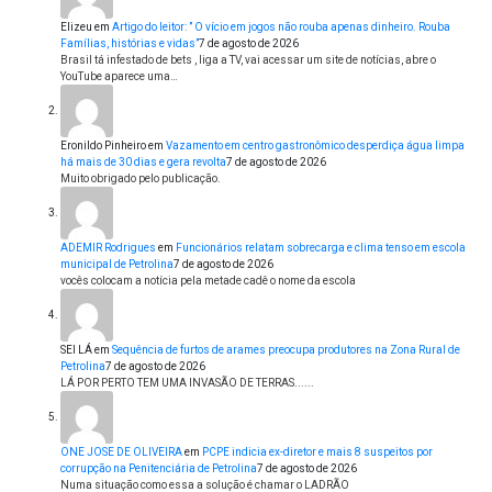
Elizeu
em
Artigo do leitor: ” O vício em jogos não rouba apenas dinheiro. Rouba
Famílias, histórias e vidas”
7 de agosto de 2026
Brasil tá infestado de bets , liga a TV, vai acessar um site de notícias, abre o
YouTube aparece uma…
Eronildo Pinheiro
em
Vazamento em centro gastronômico desperdiça água limpa
há mais de 30 dias e gera revolta
7 de agosto de 2026
Muito obrigado pelo publicação.
ADEMIR Rodrigues
em
Funcionários relatam sobrecarga e clima tenso em escola
municipal de Petrolina
7 de agosto de 2026
vocês colocam a notícia pela metade cadê o nome da escola
SEI LÁ
em
Sequência de furtos de arames preocupa produtores na Zona Rural de
Petrolina
7 de agosto de 2026
LÁ POR PERTO TEM UMA INVASÃO DE TERRAS......
ONE JOSE DE OLIVEIRA
em
PCPE indicia ex-diretor e mais 8 suspeitos por
corrupção na Penitenciária de Petrolina
7 de agosto de 2026
Numa situação como essa a solução é chamar o LADRÃO