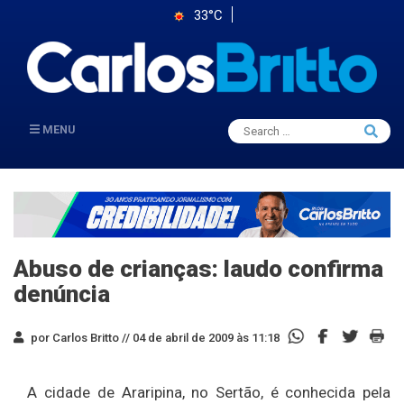
33°C
Search
MENU
Searc
for:
Abuso de crianças: laudo confirma
denúncia
por Carlos Britto //
04 de abril de 2009 às 11:18
A cidade de Araripina, no Sertão, é conhecida pela