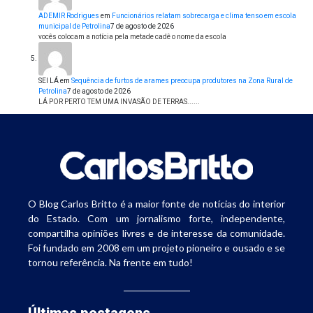
ADEMIR Rodrigues
em
Funcionários relatam sobrecarga e clima tenso em escola
municipal de Petrolina
7 de agosto de 2026
vocês colocam a notícia pela metade cadê o nome da escola
SEI LÁ
em
Sequência de furtos de arames preocupa produtores na Zona Rural de
Petrolina
7 de agosto de 2026
LÁ POR PERTO TEM UMA INVASÃO DE TERRAS......
O Blog Carlos Britto é a maior fonte de notícias do interior
do Estado. Com um jornalismo forte, independente,
compartilha opiniões livres e de interesse da comunidade.
Foi fundado em 2008 em um projeto pioneiro e ousado e se
tornou referência. Na frente em tudo!