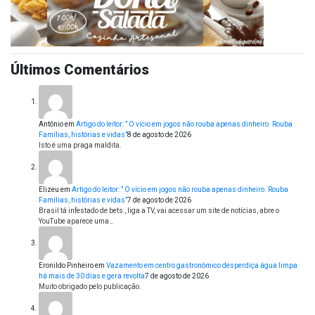
Últimos Comentários
Antônio
em
Artigo do leitor: ” O vício em jogos não rouba apenas dinheiro. Rouba
Famílias, histórias e vidas”
8 de agosto de 2026
Isto é uma praga maldita.
Elizeu
em
Artigo do leitor: ” O vício em jogos não rouba apenas dinheiro. Rouba
Famílias, histórias e vidas”
7 de agosto de 2026
Brasil tá infestado de bets , liga a TV, vai acessar um site de notícias, abre o
YouTube aparece uma…
Eronildo Pinheiro
em
Vazamento em centro gastronômico desperdiça água limpa
há mais de 30 dias e gera revolta
7 de agosto de 2026
Muito obrigado pelo publicação.