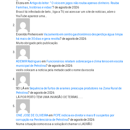
Elizeu
em
Artigo do leitor: ” O vício em jogos não rouba apenas dinheiro. Rouba
Famílias, histórias e vidas”
7 de agosto de 2026
Brasil tá infestado de bets , liga a TV, vai acessar um site de notícias, abre o
YouTube aparece uma…
Eronildo Pinheiro
em
Vazamento em centro gastronômico desperdiça água limpa
há mais de 30 dias e gera revolta
7 de agosto de 2026
Muito obrigado pelo publicação.
ADEMIR Rodrigues
em
Funcionários relatam sobrecarga e clima tenso em escola
municipal de Petrolina
7 de agosto de 2026
vocês colocam a notícia pela metade cadê o nome da escola
SEI LÁ
em
Sequência de furtos de arames preocupa produtores na Zona Rural de
Petrolina
7 de agosto de 2026
LÁ POR PERTO TEM UMA INVASÃO DE TERRAS......
ONE JOSE DE OLIVEIRA
em
PCPE indicia ex-diretor e mais 8 suspeitos por
corrupção na Penitenciária de Petrolina
7 de agosto de 2026
Numa situação como essa a solução é chamar o LADRÃO