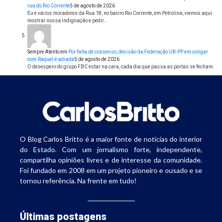
rua do Rio Corrente
5 de agosto de 2026
Eu e vários moradores da Rua 18, no bairro Rio Corrente, em Petrolina, viemos aqui
mostrar nossa indignação e pedir…
Sempre Atento
em
Por falta de consenso, decisão da Federação UB-PP em coligar
com Raquel é adiada
5 de agosto de 2026
O desespero do grupo FBC estar na cara, cada dia que passa as portas se fecham.
O Blog Carlos Britto é a maior fonte de notícias do interior
do Estado. Com um jornalismo forte, independente,
compartilha opiniões livres e de interesse da comunidade.
Foi fundado em 2008 em um projeto pioneiro e ousado e se
tornou referência. Na frente em tudo!
Últimas postagens