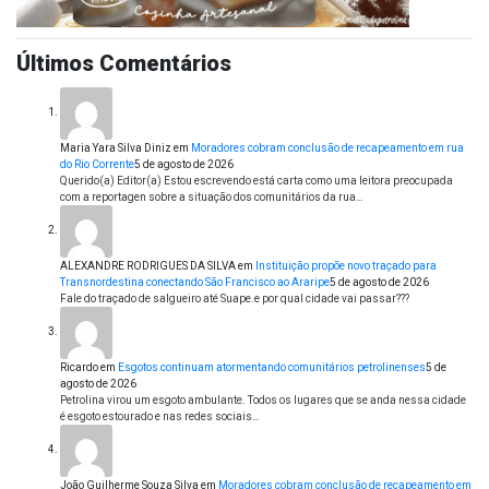
Últimos Comentários
Maria Yara Silva Diniz
em
Moradores cobram conclusão de recapeamento em rua
do Rio Corrente
5 de agosto de 2026
Querido(a) Editor(a) Estou escrevendo está carta como uma leitora preocupada
com a reportagen sobre a situação dos comunitários da rua…
ALEXANDRE RODRIGUES DA SILVA
em
Instituição propõe novo traçado para
Transnordestina conectando São Francisco ao Araripe
5 de agosto de 2026
Fale do traçado de salgueiro até Suape.e por qual cidade vai passar???
Ricardo
em
Esgotos continuam atormentando comunitários petrolinenses
5 de
agosto de 2026
Petrolina virou um esgoto ambulante. Todos os lugares que se anda nessa cidade
é esgoto estourado e nas redes sociais…
João Guilherme Souza Silva
em
Moradores cobram conclusão de recapeamento em