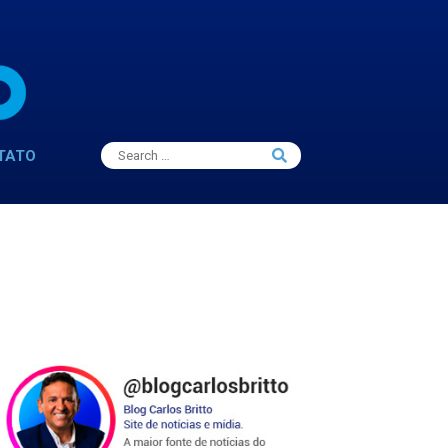
Search
TATO
Search
for: