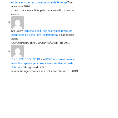
e clima tenso em escola municipal de Petrolina
7 de
agosto de 2026
vocês colocam a notícia pela metade cadê o nome da
escola
SEI LÁ
em
Sequência de furtos de arames preocupa
produtores na Zona Rural de Petrolina
7 de agosto de
2026
LÁ POR PERTO TEM UMA INVASÃO DE TERRAS......
ONE JOSE DE OLIVEIRA
em
PCPE indicia ex-diretor e
mais 8 suspeitos por corrupção na Penitenciária de
Petrolina
7 de agosto de 2026
Numa situação como essa a solução é chamar o LADRÃO