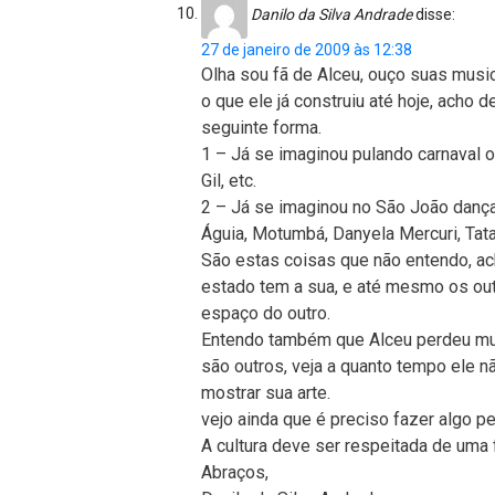
Danilo da Silva Andrade
disse:
27 de janeiro de 2009 às 12:38
Olha sou fã de Alceu, ouço suas musi
o que ele já construiu até hoje, acho
seguinte forma.
1 – Já se imaginou pulando carnaval o
Gil, etc.
2 – Já se imaginou no São João danç
Águia, Motumbá, Danyela Mercuri, Tatau
São estas coisas que não entendo, ac
estado tem a sua, e até mesmo os out
espaço do outro.
Entendo também que Alceu perdeu mu
são outros, veja a quanto tempo ele n
mostrar sua arte.
vejo ainda que é preciso fazer algo pe
A cultura deve ser respeitada de uma 
Abraços,