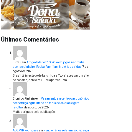
Últimos Comentários
Elizeu
em
Artigo do leitor: ” O vício em jogos não rouba
apenas dinheiro. Rouba Famílias, histórias e vidas”
7 de
agosto de 2026
Brasil tá infestado de bets , liga a TV, vai acessar um site
de notícias, abre o YouTube aparece uma…
Eronildo Pinheiro
em
Vazamento em centro gastronômico
desperdiça água limpa há mais de 30 dias e gera
revolta
7 de agosto de 2026
Muito obrigado pelo publicação.
ADEMIR Rodrigues
em
Funcionários relatam sobrecarga