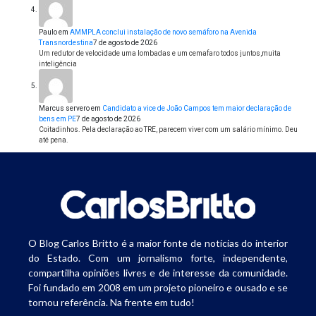
Paulo
em
AMMPLA conclui instalação de novo semáforo na Avenida
Transnordestina
7 de agosto de 2026
Um redutor de velocidade uma lombadas e um cemafaro todos juntos,muita
inteligência
Marcus servero
em
Candidato a vice de João Campos tem maior declaração de
bens em PE
7 de agosto de 2026
Coitadinhos. Pela declaração ao TRE, parecem viver com um salário mínimo. Deu
até pena.
O Blog Carlos Britto é a maior fonte de notícias do interior
do Estado. Com um jornalismo forte, independente,
compartilha opiniões livres e de interesse da comunidade.
Foi fundado em 2008 em um projeto pioneiro e ousado e se
tornou referência. Na frente em tudo!