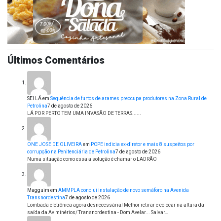
Últimos Comentários
SEI LÁ
em
Sequência de furtos de arames preocupa produtores na Zona Rural de
Petrolina
7 de agosto de 2026
LÁ POR PERTO TEM UMA INVASÃO DE TERRAS......
ONE JOSE DE OLIVEIRA
em
PCPE indicia ex-diretor e mais 8 suspeitos por
corrupção na Penitenciária de Petrolina
7 de agosto de 2026
Numa situação como essa a solução é chamar o LADRÃO
Magguim
em
AMMPLA conclui instalação de novo semáforo na Avenida
Transnordestina
7 de agosto de 2026
Lombada eletrônica agora desnecessária! Melhor retirar e colocar na altura da
saída da Av minérios/ Transnordestina - Dom Avelar... Salvar…