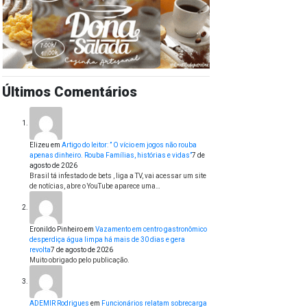
Últimos Comentários
Elizeu
em
Artigo do leitor: ” O vício em jogos não rouba
apenas dinheiro. Rouba Famílias, histórias e vidas”
7 de
agosto de 2026
Brasil tá infestado de bets , liga a TV, vai acessar um site
de notícias, abre o YouTube aparece uma…
Eronildo Pinheiro
em
Vazamento em centro gastronômico
desperdiça água limpa há mais de 30 dias e gera
revolta
7 de agosto de 2026
Muito obrigado pelo publicação.
ADEMIR Rodrigues
em
Funcionários relatam sobrecarga