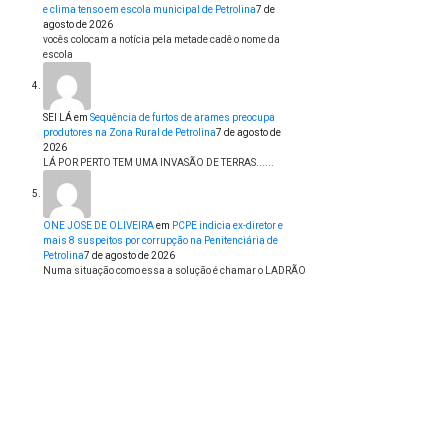
e clima tenso em escola municipal de Petrolina
7 de
agosto de 2026
vocês colocam a notícia pela metade cadê o nome da
escola
SEI LÁ
em
Sequência de furtos de arames preocupa
produtores na Zona Rural de Petrolina
7 de agosto de
2026
LÁ POR PERTO TEM UMA INVASÃO DE TERRAS......
ONE JOSE DE OLIVEIRA
em
PCPE indicia ex-diretor e
mais 8 suspeitos por corrupção na Penitenciária de
Petrolina
7 de agosto de 2026
Numa situação como essa a solução é chamar o LADRÃO