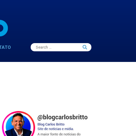
Search
TATO
Search
for: