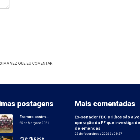
XIMA VEZ QUE EU COMENTAR.
timas postagens
Mais comentadas
Éramos assim…
Ex-senador FBC e filhos são alvo
operação da PF que investiga de
25 de Março de 2021
de emendas
25 de fevereiro de 2026 às 09:57
PSB-PE pode