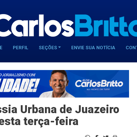
E
PERFIL
SEÇÕES
ENVIE SUA NOTÍCIA
CON
ssia Urbana de Juazeiro
esta terça-feira