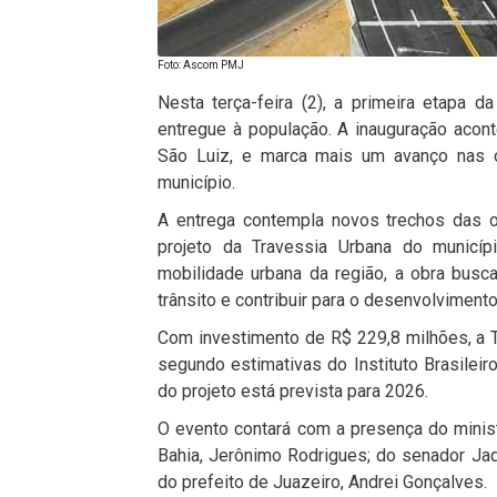
Foto: Ascom PMJ
Nesta terça-feira (2), a primeira etapa d
entregue à população. A inauguração acon
São Luiz, e marca mais um avanço nas ob
município.
A entrega contempla novos trechos das o
projeto da Travessia Urbana do municíp
mobilidade urbana da região, a obra busca
trânsito e contribuir para o desenvolvimen
Com investimento de R$ 229,8 milhões, a T
segundo estimativas do Instituto Brasileiro
do projeto está prevista para 2026.
O evento contará com a presença do minis
Bahia,
Jerônimo Rodrigues;
do senador
Ja
do prefeito de Juazeiro,
Andrei Gonçalves
.