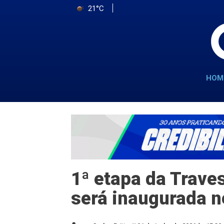
21°C
HOM
1ª etapa da Trave
será inaugurada n