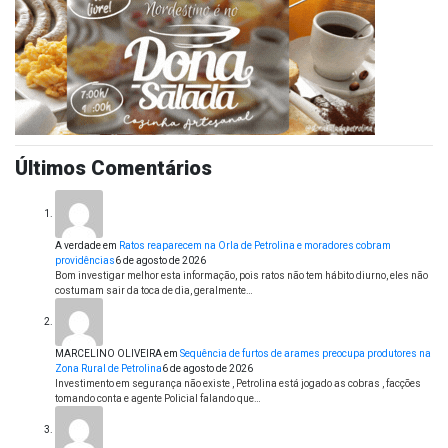
Últimos Comentários
A verdade
em
Ratos reaparecem na Orla de Petrolina e moradores cobram
providências
6 de agosto de 2026
Bom investigar melhor esta informação, pois ratos não tem hábito diurno, eles não
costumam sair da toca de dia, geralmente…
MARCELINO OLIVEIRA
em
Sequência de furtos de arames preocupa produtores na
Zona Rural de Petrolina
6 de agosto de 2026
Investimento em segurança não existe , Petrolina está jogado as cobras , facções
tomando conta e agente Policial falando que…