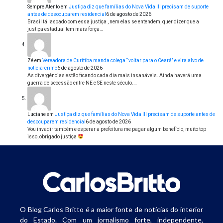
Sempre Atento
em
Justiça diz que famílias do Nova Vida III precisam de suporte
antes de desocuparem residencial
6 de agosto de 2026
Brasil tá lascado com essa justiça , nem elas se entendem, quer dizer que a
justiça estadual tem mais força…
Zé
em
Vereadora de Curitiba manda colega “voltar para o Ceará” e vira alvo de
notícia-crime
6 de agosto de 2026
As divergências estão ficando cada dia mais insanáveis. Ainda haverá uma
guerra de secessão entre NE e SE neste século.…
Luciane
em
Justiça diz que famílias do Nova Vida III precisam de suporte antes de
desocuparem residencial
6 de agosto de 2026
Vou invadir também e esperar a prefeitura me pagar algum benefício, muito top
isso, obrigado justiça
O Blog Carlos Britto é a maior fonte de notícias do interior
do Estado. Com um jornalismo forte, independente,