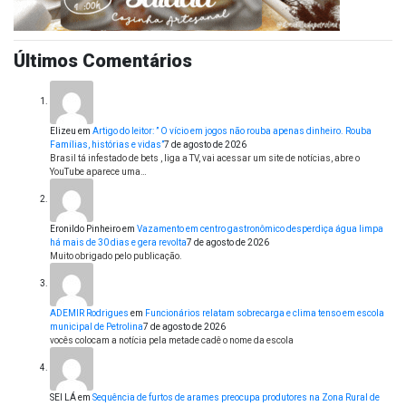
Últimos Comentários
Elizeu
em
Artigo do leitor: ” O vício em jogos não rouba apenas dinheiro. Rouba
Famílias, histórias e vidas”
7 de agosto de 2026
Brasil tá infestado de bets , liga a TV, vai acessar um site de notícias, abre o
YouTube aparece uma…
Eronildo Pinheiro
em
Vazamento em centro gastronômico desperdiça água limpa
há mais de 30 dias e gera revolta
7 de agosto de 2026
Muito obrigado pelo publicação.
ADEMIR Rodrigues
em
Funcionários relatam sobrecarga e clima tenso em escola
municipal de Petrolina
7 de agosto de 2026
vocês colocam a notícia pela metade cadê o nome da escola
SEI LÁ
em
Sequência de furtos de arames preocupa produtores na Zona Rural de