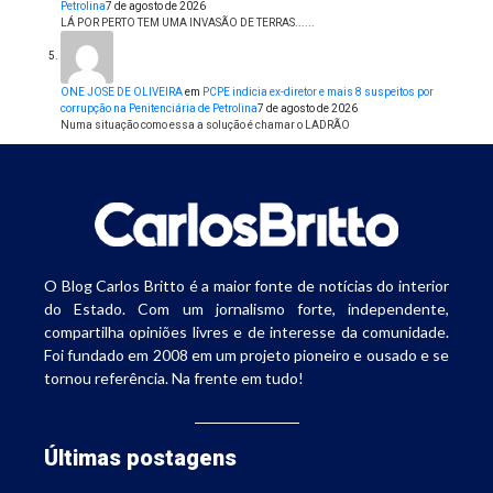
Petrolina
7 de agosto de 2026
LÁ POR PERTO TEM UMA INVASÃO DE TERRAS......
ONE JOSE DE OLIVEIRA
em
PCPE indicia ex-diretor e mais 8 suspeitos por
corrupção na Penitenciária de Petrolina
7 de agosto de 2026
Numa situação como essa a solução é chamar o LADRÃO
O Blog Carlos Britto é a maior fonte de notícias do interior
do Estado. Com um jornalismo forte, independente,
compartilha opiniões livres e de interesse da comunidade.
Foi fundado em 2008 em um projeto pioneiro e ousado e se
tornou referência. Na frente em tudo!
Últimas postagens