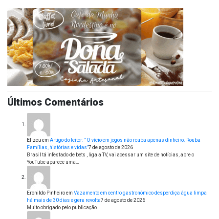
Últimos Comentários
Elizeu
em
Artigo do leitor: ” O vício em jogos não rouba apenas dinheiro. Rouba
Famílias, histórias e vidas”
7 de agosto de 2026
Brasil tá infestado de bets , liga a TV, vai acessar um site de notícias, abre o
YouTube aparece uma…
Eronildo Pinheiro
em
Vazamento em centro gastronômico desperdiça água limpa
há mais de 30 dias e gera revolta
7 de agosto de 2026
Muito obrigado pelo publicação.