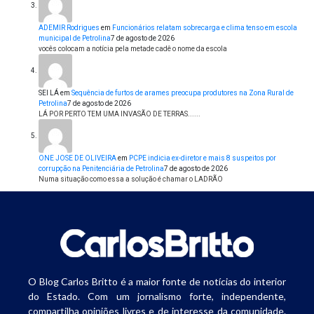
ADEMIR Rodrigues
em
Funcionários relatam sobrecarga e clima tenso em escola
municipal de Petrolina
7 de agosto de 2026
vocês colocam a notícia pela metade cadê o nome da escola
SEI LÁ
em
Sequência de furtos de arames preocupa produtores na Zona Rural de
Petrolina
7 de agosto de 2026
LÁ POR PERTO TEM UMA INVASÃO DE TERRAS......
ONE JOSE DE OLIVEIRA
em
PCPE indicia ex-diretor e mais 8 suspeitos por
corrupção na Penitenciária de Petrolina
7 de agosto de 2026
Numa situação como essa a solução é chamar o LADRÃO
O Blog Carlos Britto é a maior fonte de notícias do interior
do Estado. Com um jornalismo forte, independente,
compartilha opiniões livres e de interesse da comunidade.