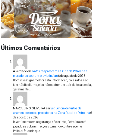
Últimos Comentários
A verdade
em
Ratos reaparecem na Orla de Petrolina e
moradores cobram providências
6 de agosto de 2026
Bom investigar melhor esta informação, pois ratos não
tem hábito diurno, eles não costumam sair da toca de dia,
geralmente…
MARCELINO OLIVEIRA
em
Sequência de furtos de
arames preocupa produtores na Zona Rural de Petrolina
6
de agosto de 2026
Investimento em segurança não existe , Petrolina está
jogado as cobras , facções tomando conta e agente
Policial falando que…