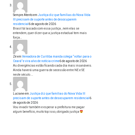
Sempre Atento
em
Justiça diz que famílias do Nova Vida
III precisam de suporte antes de desocuparem
residencial
6 de agosto de 2026
Brasil tá lascado com essa justiça , nem elas se
entendem, quer dizer que a justiça estadual tem mais
força…
Zé
em
Vereadora de Curitiba manda colega “voltar para o
Ceará” e vira alvo de notícia-crime
6 de agosto de 2026
As divergências estão ficando cada dia mais insanáveis.
Ainda haverá uma guerra de secessão entre NE e SE
neste século.…
Luciane
em
Justiça diz que famílias do Nova Vida III
precisam de suporte antes de desocuparem residencial
6
de agosto de 2026
Vou invadir também e esperar a prefeitura me pagar
algum benefício, muito top isso, obrigado justiça