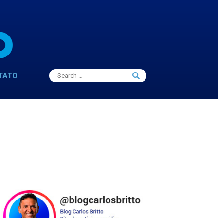
Search
TATO
Search
for: