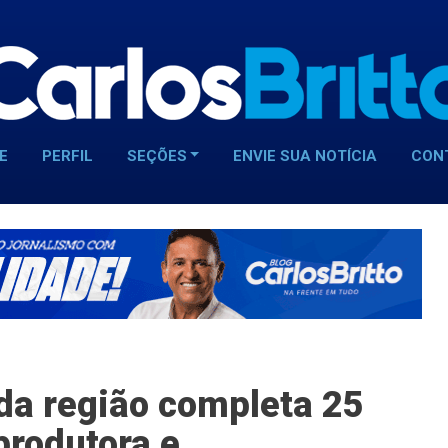
E
PERFIL
SEÇÕES
ENVIE SUA NOTÍCIA
CON
da região completa 25
rodutora e