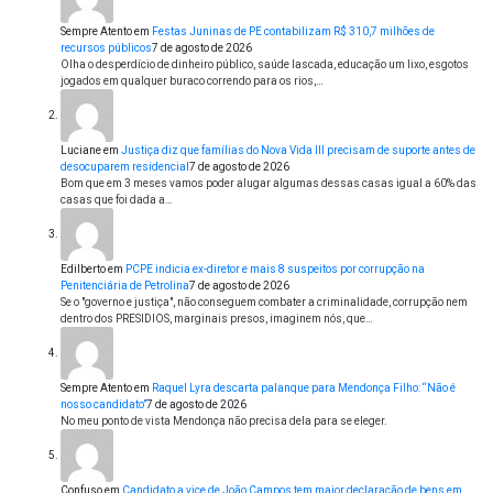
Sempre Atento
em
Festas Juninas de PE contabilizam R$ 310,7 milhões de
recursos públicos
7 de agosto de 2026
Olha o desperdício de dinheiro público, saúde lascada, educação um lixo, esgotos
jogados em qualquer buraco correndo para os rios,…
Luciane
em
Justiça diz que famílias do Nova Vida III precisam de suporte antes de
desocuparem residencial
7 de agosto de 2026
Bom que em 3 meses vamos poder alugar algumas dessas casas igual a 60% das
casas que foi dada a…
Edilberto
em
PCPE indicia ex-diretor e mais 8 suspeitos por corrupção na
Penitenciária de Petrolina
7 de agosto de 2026
Se o "governo e justiça", não conseguem combater a criminalidade, corrupção nem
dentro dos PRESIDIOS, marginais presos, imaginem nós, que…
Sempre Atento
em
Raquel Lyra descarta palanque para Mendonça Filho: “Não é
nosso candidato”
7 de agosto de 2026
No meu ponto de vista Mendonça não precisa dela para se eleger.
Confuso
em
Candidato a vice de João Campos tem maior declaração de bens em