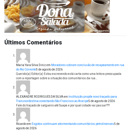
Últimos Comentários
Maria Yara Silva Diniz
em
Moradores cobram conclusão de recapeamento em rua
do Rio Corrente
5 de agosto de 2026
Querido(a) Editor(a) Estou escrevendo está carta como uma leitora preocupada
com a reportagen sobre a situação dos comunitários da rua…
ALEXANDRE RODRIGUES DA SILVA
em
Instituição propõe novo traçado para
Transnordestina conectando São Francisco ao Araripe
5 de agosto de 2026
Fale do traçado de salgueiro até Suape.e por qual cidade vai passar???
Ricardo
em
Esgotos continuam atormentando comunitários petrolinenses
5 de
agosto de 2026