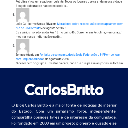
Petrolina virou um esgoto ambulante. Todos os lugares que se anda nessa cidade
é esgoto estourado e nas redes sociais…
João Guilherme Souza Silva
em
Moradores cobram conclusão de recapeamento em
rua do Rio Corrente
5 de agosto de 2026
Eu e vários moradores da Rua 18, no bairro Rio Corrente, em Petrolina, viemos aqui
mostrar nossa indignação e pedir…
Sempre Atento
em
Por falta de consenso, decisão da Federação UB-PP em coligar
com Raquel é adiada
5 de agosto de 2026
O desespero do grupo FBC estar na cara, cada dia que passa as portas se fecham.
O Blog Carlos Britto é a maior fonte de notícias do interior
do Estado. Com um jornalismo forte, independente,
compartilha opiniões livres e de interesse da comunidade.
Foi fundado em 2008 em um projeto pioneiro e ousado e se