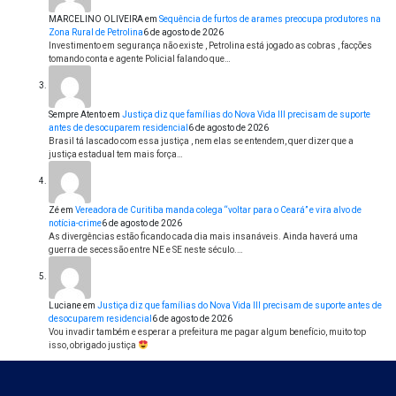
MARCELINO OLIVEIRA
em
Sequência de furtos de arames preocupa produtores na
Zona Rural de Petrolina
6 de agosto de 2026
Investimento em segurança não existe , Petrolina está jogado as cobras , facções
tomando conta e agente Policial falando que…
Sempre Atento
em
Justiça diz que famílias do Nova Vida III precisam de suporte
antes de desocuparem residencial
6 de agosto de 2026
Brasil tá lascado com essa justiça , nem elas se entendem, quer dizer que a
justiça estadual tem mais força…
Zé
em
Vereadora de Curitiba manda colega “voltar para o Ceará” e vira alvo de
notícia-crime
6 de agosto de 2026
As divergências estão ficando cada dia mais insanáveis. Ainda haverá uma
guerra de secessão entre NE e SE neste século.…
Luciane
em
Justiça diz que famílias do Nova Vida III precisam de suporte antes de
desocuparem residencial
6 de agosto de 2026
Vou invadir também e esperar a prefeitura me pagar algum benefício, muito top
isso, obrigado justiça