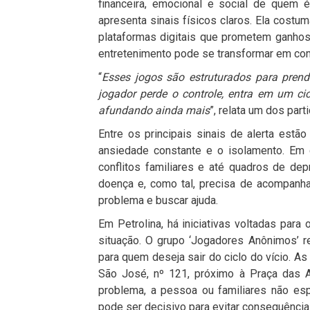
financeira, emocional e social de quem é
apresenta sinais físicos claros. Ela costu
plataformas digitais que prometem ganhos
entretenimento pode se transformar em co
“
Esses jogos são estruturados para prend
jogador perde o controle, entra em um cic
afundando ainda mais
”, relata um dos par
Entre os principais sinais de alerta estão
ansiedade constante e o isolamento. Em 
conflitos familiares e até quadros de de
doença e, como tal, precisa de acompanh
problema e buscar ajuda.
Em
Petrolina
, há iniciativas voltadas par
situação. O grupo ‘Jogadores Anônimos’ r
para quem deseja sair do ciclo do vício. A
São José, nº 121, próximo à Praça das Al
problema, a pessoa ou familiares não esp
pode ser decisivo para evitar consequência