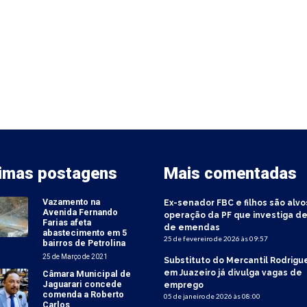
timas postagens
Mais comentadas
Vazamento na
Ex-senador FBC e filhos são alvo
Avenida Fernando
operação da PF que investiga de
Farias afeta
de emendas
abastecimento em 5
25 de fevereiro de 2026 às 09:57
bairros de Petrolina
25 de Março de 2021
Substituto do Mercantil Rodrigu
em Juazeiro já divulga vagas de
Câmara Municipal de
Jaguarari concede
emprego
comenda a Roberto
05 de janeiro de 2026 às 08:00
Carlos