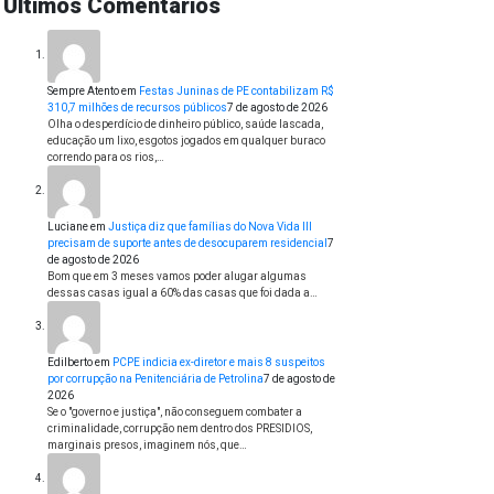
Últimos Comentários
Sempre Atento
em
Festas Juninas de PE contabilizam R$
310,7 milhões de recursos públicos
7 de agosto de 2026
Olha o desperdício de dinheiro público, saúde lascada,
educação um lixo, esgotos jogados em qualquer buraco
correndo para os rios,…
Luciane
em
Justiça diz que famílias do Nova Vida III
precisam de suporte antes de desocuparem residencial
7
de agosto de 2026
Bom que em 3 meses vamos poder alugar algumas
dessas casas igual a 60% das casas que foi dada a…
Edilberto
em
PCPE indicia ex-diretor e mais 8 suspeitos
por corrupção na Penitenciária de Petrolina
7 de agosto de
2026
Se o "governo e justiça", não conseguem combater a
criminalidade, corrupção nem dentro dos PRESIDIOS,
marginais presos, imaginem nós, que…