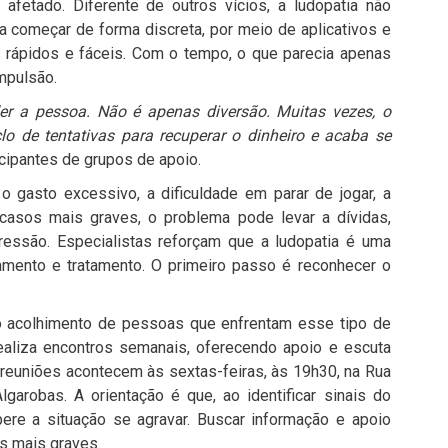
 afetado. Diferente de outros vícios, a ludopatia não
ma começar de forma discreta, por meio de aplicativos e
 rápidos e fáceis. Com o tempo, o que parecia apenas
mpulsão.
er a pessoa. Não é apenas diversão. Muitas vezes, o
lo de tentativas para recuperar o dinheiro e acaba se
ticipantes de grupos de apoio.
 o gasto excessivo, a dificuldade em parar de jogar, a
casos mais graves, o problema pode levar a dívidas,
pressão. Especialistas reforçam que a ludopatia é uma
amento e tratamento. O primeiro passo é reconhecer o
a o acolhimento de pessoas que enfrentam esse tipo de
ealiza encontros semanais, oferecendo apoio e escuta
s reuniões acontecem às sextas-feiras, às 19h30, na Rua
garobas. A orientação é que, ao identificar sinais do
ere a situação se agravar. Buscar informação e apoio
s mais graves.