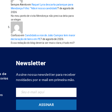
Sempre Atento
em
Raquel Lyra descarta palanque para
Mendonça Filho: “Não é nosso candidato”
7 de agosto de
2026
No meu ponto de vista Mendonça não precisa dela para
se eleger.
Confuso
em
Candidato a vice de João Campos tem maior
declaração de bens em PE
7 de agosto de 2026
Essa redação do blog deveria ser mais clara, é tudo mil?
Newsletter
s de
Assine nossa newsletter para receber
svios
novidades por e-mail em primeira mão.
es