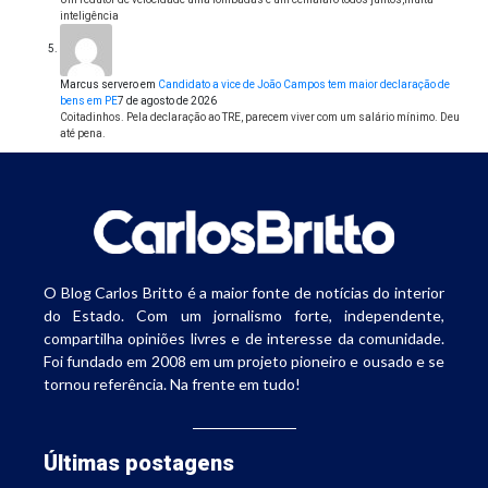
inteligência
Marcus servero
em
Candidato a vice de João Campos tem maior declaração de
bens em PE
7 de agosto de 2026
Coitadinhos. Pela declaração ao TRE, parecem viver com um salário mínimo. Deu
até pena.
O Blog Carlos Britto é a maior fonte de notícias do interior
do Estado. Com um jornalismo forte, independente,
compartilha opiniões livres e de interesse da comunidade.
Foi fundado em 2008 em um projeto pioneiro e ousado e se
tornou referência. Na frente em tudo!
Últimas postagens