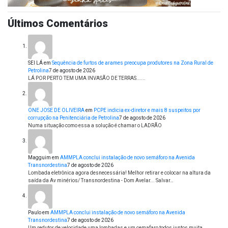
Últimos Comentários
SEI LÁ
em
Sequência de furtos de arames preocupa produtores na Zona Rural de
Petrolina
7 de agosto de 2026
LÁ POR PERTO TEM UMA INVASÃO DE TERRAS......
ONE JOSE DE OLIVEIRA
em
PCPE indicia ex-diretor e mais 8 suspeitos por
corrupção na Penitenciária de Petrolina
7 de agosto de 2026
Numa situação como essa a solução é chamar o LADRÃO
Magguim
em
AMMPLA conclui instalação de novo semáforo na Avenida
Transnordestina
7 de agosto de 2026
Lombada eletrônica agora desnecessária! Melhor retirar e colocar na altura da
saída da Av minérios/ Transnordestina - Dom Avelar... Salvar…
Paulo
em
AMMPLA conclui instalação de novo semáforo na Avenida
Transnordestina
7 de agosto de 2026
Um redutor de velocidade uma lombadas e um cemafaro todos juntos,muita