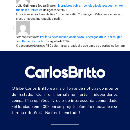
João Guilherme Souza Silva
em
Moradores cobram conclusão de recapeamento em
rua do Rio Corrente
5 de agosto de 2026
Eu e vários moradores da Rua 18, no bairro Rio Corrente, em Petrolina, viemos aqui
mostrar nossa indignação e pedir…
Sempre Atento
em
Por falta de consenso, decisão da Federação UB-PP em coligar
com Raquel é adiada
5 de agosto de 2026
O desespero do grupo FBC estar na cara, cada dia que passa as portas se fecham.
O Blog Carlos Britto é a maior fonte de notícias do interior
do Estado. Com um jornalismo forte, independente,
compartilha opiniões livres e de interesse da comunidade.
Foi fundado em 2008 em um projeto pioneiro e ousado e se
tornou referência. Na frente em tudo!