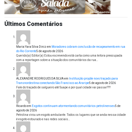
Últimos Comentários
Maria Yara Silva Diniz
em
Moradores cobram conclusão de recapeamento em rua
do Rio Corrente
5 de agosto de 2026
Querido(a) Editor(a) Estou escrevendo está carta como uma leitora preocupada
com a reportagen sobre a situação dos comunitários da rua…
ALEXANDRE RODRIGUES DA SILVA
em
Instituição propõe novo traçado para
Transnordestina conectando São Francisco ao Araripe
5 de agosto de 2026
Fale do traçado de salgueiro até Suape.e por qual cidade vai passar???
Ricardo
em
Esgotos continuam atormentando comunitários petrolinenses
5 de
agosto de 2026
Petrolina virou um esgoto ambulante. Todos os lugares que se anda nessa cidade
é esgoto estourado e nas redes sociais…