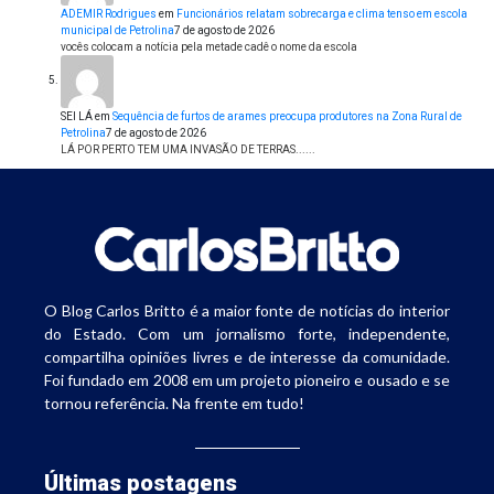
ADEMIR Rodrigues
em
Funcionários relatam sobrecarga e clima tenso em escola
municipal de Petrolina
7 de agosto de 2026
vocês colocam a notícia pela metade cadê o nome da escola
SEI LÁ
em
Sequência de furtos de arames preocupa produtores na Zona Rural de
Petrolina
7 de agosto de 2026
LÁ POR PERTO TEM UMA INVASÃO DE TERRAS......
O Blog Carlos Britto é a maior fonte de notícias do interior
do Estado. Com um jornalismo forte, independente,
compartilha opiniões livres e de interesse da comunidade.
Foi fundado em 2008 em um projeto pioneiro e ousado e se
tornou referência. Na frente em tudo!
Últimas postagens