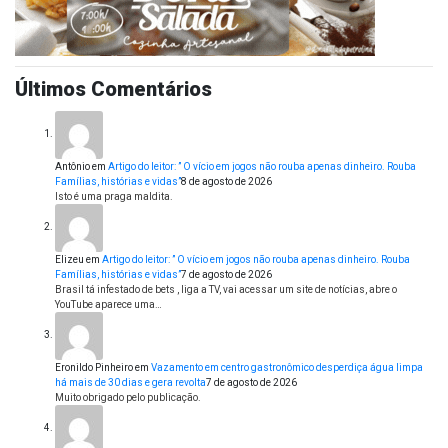
Últimos Comentários
Antônio
em
Artigo do leitor: ” O vício em jogos não rouba apenas dinheiro. Rouba
Famílias, histórias e vidas”
8 de agosto de 2026
Isto é uma praga maldita.
Elizeu
em
Artigo do leitor: ” O vício em jogos não rouba apenas dinheiro. Rouba
Famílias, histórias e vidas”
7 de agosto de 2026
Brasil tá infestado de bets , liga a TV, vai acessar um site de notícias, abre o
YouTube aparece uma…
Eronildo Pinheiro
em
Vazamento em centro gastronômico desperdiça água limpa
há mais de 30 dias e gera revolta
7 de agosto de 2026
Muito obrigado pelo publicação.