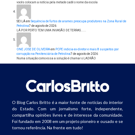
vocês colocam a notícia pela metade cadê o nome da escola
SEI LÁ
em
Sequência de furtos de arames preocupa produtores na Zona Rural de
Petrolina
7 de agosto de 2026
LÁ POR PERTO TEM UMA INVASÃO DE TERRAS......
ONE JOSE DE OLIVEIRA
em
PCPE indicia ex-diretor e mais 8 suspeitos por
corrupção na Penitenciária de Petrolina
7 de agosto de 2026
Numa situação como essa a solução é chamar o LADRÃO
O Blog Carlos Britto é a maior fonte de notícias do interior
do Estado. Com um jornalismo forte, independente,
compartilha opiniões livres e de interesse da comunidade.
Foi fundado em 2008 em um projeto pioneiro e ousado e se
tornou referência. Na frente em tudo!