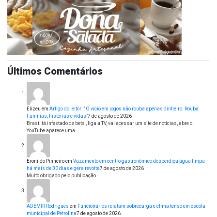
Últimos Comentários
Elizeu
em
Artigo do leitor: ” O vício em jogos não rouba apenas dinheiro. Rouba
Famílias, histórias e vidas”
7 de agosto de 2026
Brasil tá infestado de bets , liga a TV, vai acessar um site de notícias, abre o
YouTube aparece uma…
Eronildo Pinheiro
em
Vazamento em centro gastronômico desperdiça água limpa
há mais de 30 dias e gera revolta
7 de agosto de 2026
Muito obrigado pelo publicação.
ADEMIR Rodrigues
em
Funcionários relatam sobrecarga e clima tenso em escola
municipal de Petrolina
7 de agosto de 2026