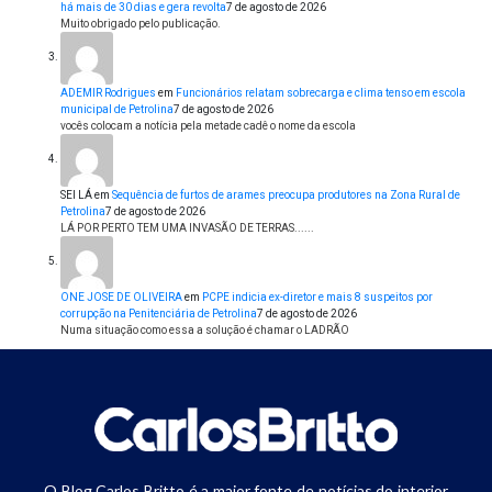
há mais de 30 dias e gera revolta
7 de agosto de 2026
Muito obrigado pelo publicação.
ADEMIR Rodrigues
em
Funcionários relatam sobrecarga e clima tenso em escola
municipal de Petrolina
7 de agosto de 2026
vocês colocam a notícia pela metade cadê o nome da escola
SEI LÁ
em
Sequência de furtos de arames preocupa produtores na Zona Rural de
Petrolina
7 de agosto de 2026
LÁ POR PERTO TEM UMA INVASÃO DE TERRAS......
ONE JOSE DE OLIVEIRA
em
PCPE indicia ex-diretor e mais 8 suspeitos por
corrupção na Penitenciária de Petrolina
7 de agosto de 2026
Numa situação como essa a solução é chamar o LADRÃO
O Blog Carlos Britto é a maior fonte de notícias do interior