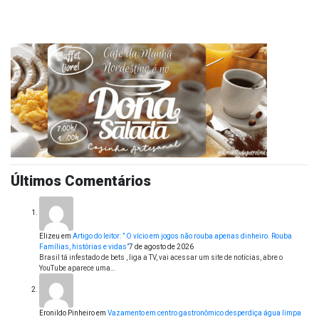
Últimos Comentários
Elizeu
em
Artigo do leitor: ” O vício em jogos não rouba apenas dinheiro. Rouba
Famílias, histórias e vidas”
7 de agosto de 2026
Brasil tá infestado de bets , liga a TV, vai acessar um site de notícias, abre o
YouTube aparece uma…
Eronildo Pinheiro
em
Vazamento em centro gastronômico desperdiça água limpa