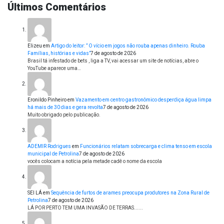
Últimos Comentários
Elizeu
em
Artigo do leitor: ” O vício em jogos não rouba apenas dinheiro. Rouba
Famílias, histórias e vidas”
7 de agosto de 2026
Brasil tá infestado de bets , liga a TV, vai acessar um site de notícias, abre o
YouTube aparece uma…
Eronildo Pinheiro
em
Vazamento em centro gastronômico desperdiça água limpa
há mais de 30 dias e gera revolta
7 de agosto de 2026
Muito obrigado pelo publicação.
ADEMIR Rodrigues
em
Funcionários relatam sobrecarga e clima tenso em escola
municipal de Petrolina
7 de agosto de 2026
vocês colocam a notícia pela metade cadê o nome da escola
SEI LÁ
em
Sequência de furtos de arames preocupa produtores na Zona Rural de
Petrolina
7 de agosto de 2026
LÁ POR PERTO TEM UMA INVASÃO DE TERRAS......