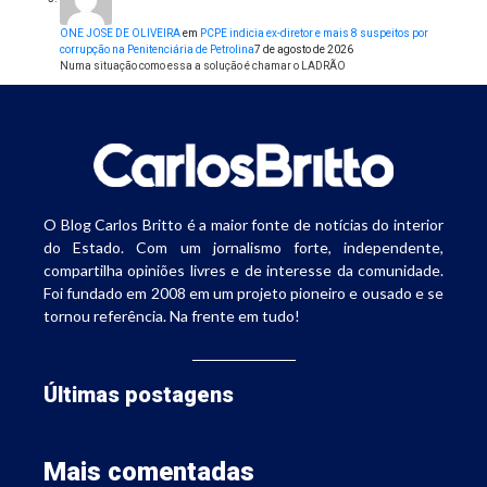
ONE JOSE DE OLIVEIRA
em
PCPE indicia ex-diretor e mais 8 suspeitos por
corrupção na Penitenciária de Petrolina
7 de agosto de 2026
Numa situação como essa a solução é chamar o LADRÃO
O Blog Carlos Britto é a maior fonte de notícias do interior
do Estado. Com um jornalismo forte, independente,
compartilha opiniões livres e de interesse da comunidade.
Foi fundado em 2008 em um projeto pioneiro e ousado e se
tornou referência. Na frente em tudo!
Últimas postagens
Mais comentadas