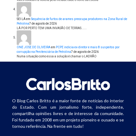
SEI LÁ
em
Sequência de furtos de arames preocupa produtores na Zona Rural de
Petrolina
7 de agosto de 2026
LÁ POR PERTO TEM UMA INVASÃO DE TERRAS......
ONE JOSE DE OLIVEIRA
em
PCPE indicia ex-diretor e mais 8 suspeitos por
corrupção na Penitenciária de Petrolina
7 de agosto de 2026
Numa situação como essa a solução é chamar o LADRÃO
O Blog Carlos Britto é a maior fonte de notícias do interior
do Estado. Com um jornalismo forte, independente,
compartilha opiniões livres e de interesse da comunidade.
Foi fundado em 2008 em um projeto pioneiro e ousado e se
tornou referência. Na frente em tudo!