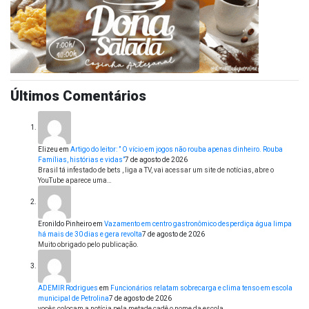
Últimos Comentários
Elizeu
em
Artigo do leitor: ” O vício em jogos não rouba apenas dinheiro. Rouba
Famílias, histórias e vidas”
7 de agosto de 2026
Brasil tá infestado de bets , liga a TV, vai acessar um site de notícias, abre o
YouTube aparece uma…
Eronildo Pinheiro
em
Vazamento em centro gastronômico desperdiça água limpa
há mais de 30 dias e gera revolta
7 de agosto de 2026
Muito obrigado pelo publicação.
ADEMIR Rodrigues
em
Funcionários relatam sobrecarga e clima tenso em escola
municipal de Petrolina
7 de agosto de 2026
vocês colocam a notícia pela metade cadê o nome da escola