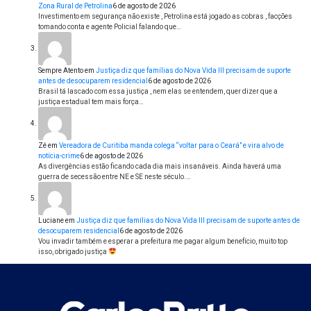
Zona Rural de Petrolina
6 de agosto de 2026
Investimento em segurança não existe , Petrolina está jogado as cobras , facções
tomando conta e agente Policial falando que…
Sempre Atento
em
Justiça diz que famílias do Nova Vida III precisam de suporte
antes de desocuparem residencial
6 de agosto de 2026
Brasil tá lascado com essa justiça , nem elas se entendem, quer dizer que a
justiça estadual tem mais força…
Zé
em
Vereadora de Curitiba manda colega “voltar para o Ceará” e vira alvo de
notícia-crime
6 de agosto de 2026
As divergências estão ficando cada dia mais insanáveis. Ainda haverá uma
guerra de secessão entre NE e SE neste século.…
Luciane
em
Justiça diz que famílias do Nova Vida III precisam de suporte antes de
desocuparem residencial
6 de agosto de 2026
Vou invadir também e esperar a prefeitura me pagar algum benefício, muito top
isso, obrigado justiça