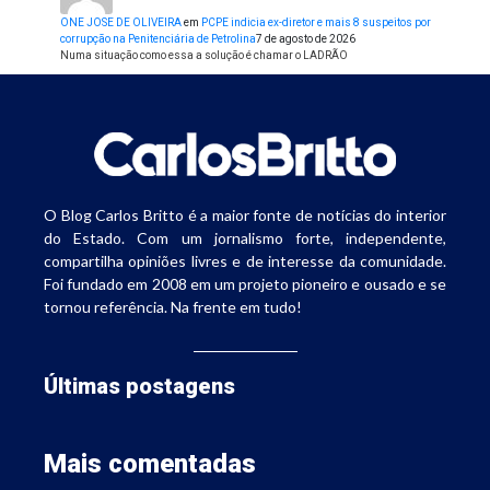
ONE JOSE DE OLIVEIRA
em
PCPE indicia ex-diretor e mais 8 suspeitos por
corrupção na Penitenciária de Petrolina
7 de agosto de 2026
Numa situação como essa a solução é chamar o LADRÃO
O Blog Carlos Britto é a maior fonte de notícias do interior
do Estado. Com um jornalismo forte, independente,
compartilha opiniões livres e de interesse da comunidade.
Foi fundado em 2008 em um projeto pioneiro e ousado e se
tornou referência. Na frente em tudo!
Últimas postagens
Mais comentadas