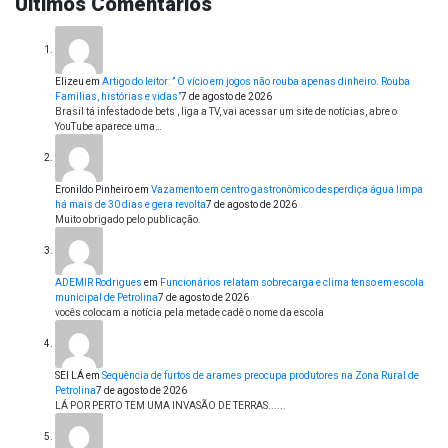
Últimos Comentários
Elizeu
em
Artigo do leitor: ” O vício em jogos não rouba apenas dinheiro. Rouba
Famílias, histórias e vidas”
7 de agosto de 2026
Brasil tá infestado de bets , liga a TV, vai acessar um site de notícias, abre o
YouTube aparece uma…
Eronildo Pinheiro
em
Vazamento em centro gastronômico desperdiça água limpa
há mais de 30 dias e gera revolta
7 de agosto de 2026
Muito obrigado pelo publicação.
ADEMIR Rodrigues
em
Funcionários relatam sobrecarga e clima tenso em escola
municipal de Petrolina
7 de agosto de 2026
vocês colocam a notícia pela metade cadê o nome da escola
SEI LÁ
em
Sequência de furtos de arames preocupa produtores na Zona Rural de
Petrolina
7 de agosto de 2026
LÁ POR PERTO TEM UMA INVASÃO DE TERRAS......