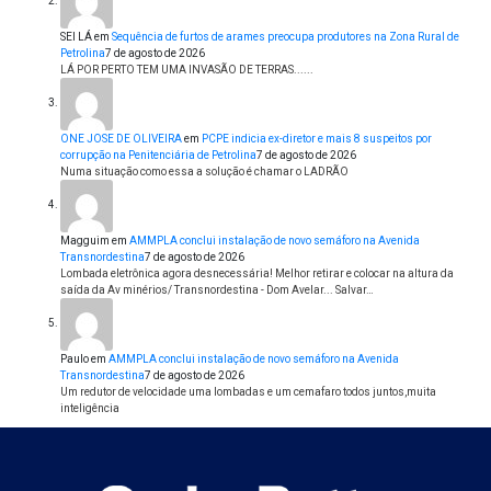
SEI LÁ
em
Sequência de furtos de arames preocupa produtores na Zona Rural de
Petrolina
7 de agosto de 2026
LÁ POR PERTO TEM UMA INVASÃO DE TERRAS......
ONE JOSE DE OLIVEIRA
em
PCPE indicia ex-diretor e mais 8 suspeitos por
corrupção na Penitenciária de Petrolina
7 de agosto de 2026
Numa situação como essa a solução é chamar o LADRÃO
Magguim
em
AMMPLA conclui instalação de novo semáforo na Avenida
Transnordestina
7 de agosto de 2026
Lombada eletrônica agora desnecessária! Melhor retirar e colocar na altura da
saída da Av minérios/ Transnordestina - Dom Avelar... Salvar…
Paulo
em
AMMPLA conclui instalação de novo semáforo na Avenida
Transnordestina
7 de agosto de 2026
Um redutor de velocidade uma lombadas e um cemafaro todos juntos,muita
inteligência