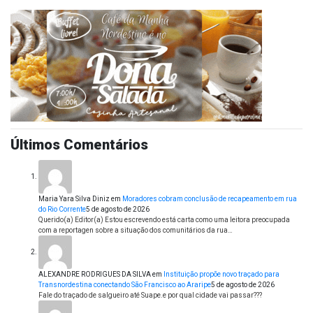
Últimos Comentários
Maria Yara Silva Diniz
em
Moradores cobram conclusão de recapeamento em rua
do Rio Corrente
5 de agosto de 2026
Querido(a) Editor(a) Estou escrevendo está carta como uma leitora preocupada
com a reportagen sobre a situação dos comunitários da rua…
ALEXANDRE RODRIGUES DA SILVA
em
Instituição propõe novo traçado para
Transnordestina conectando São Francisco ao Araripe
5 de agosto de 2026
Fale do traçado de salgueiro até Suape.e por qual cidade vai passar???