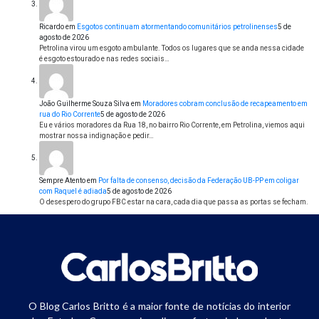
Ricardo
em
Esgotos continuam atormentando comunitários petrolinenses
5 de
agosto de 2026
Petrolina virou um esgoto ambulante. Todos os lugares que se anda nessa cidade
é esgoto estourado e nas redes sociais…
João Guilherme Souza Silva
em
Moradores cobram conclusão de recapeamento em
rua do Rio Corrente
5 de agosto de 2026
Eu e vários moradores da Rua 18, no bairro Rio Corrente, em Petrolina, viemos aqui
mostrar nossa indignação e pedir…
Sempre Atento
em
Por falta de consenso, decisão da Federação UB-PP em coligar
com Raquel é adiada
5 de agosto de 2026
O desespero do grupo FBC estar na cara, cada dia que passa as portas se fecham.
O Blog Carlos Britto é a maior fonte de notícias do interior