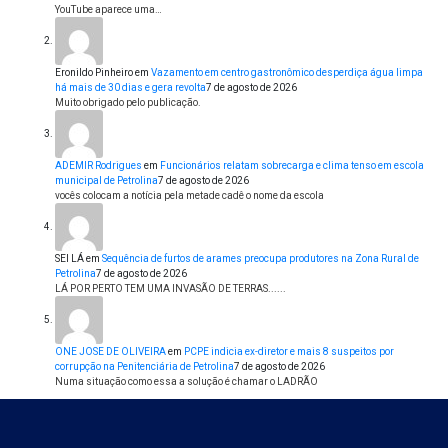
YouTube aparece uma…
Eronildo Pinheiro
em
Vazamento em centro gastronômico desperdiça água limpa
há mais de 30 dias e gera revolta
7 de agosto de 2026
Muito obrigado pelo publicação.
ADEMIR Rodrigues
em
Funcionários relatam sobrecarga e clima tenso em escola
municipal de Petrolina
7 de agosto de 2026
vocês colocam a notícia pela metade cadê o nome da escola
SEI LÁ
em
Sequência de furtos de arames preocupa produtores na Zona Rural de
Petrolina
7 de agosto de 2026
LÁ POR PERTO TEM UMA INVASÃO DE TERRAS......
ONE JOSE DE OLIVEIRA
em
PCPE indicia ex-diretor e mais 8 suspeitos por
corrupção na Penitenciária de Petrolina
7 de agosto de 2026
Numa situação como essa a solução é chamar o LADRÃO