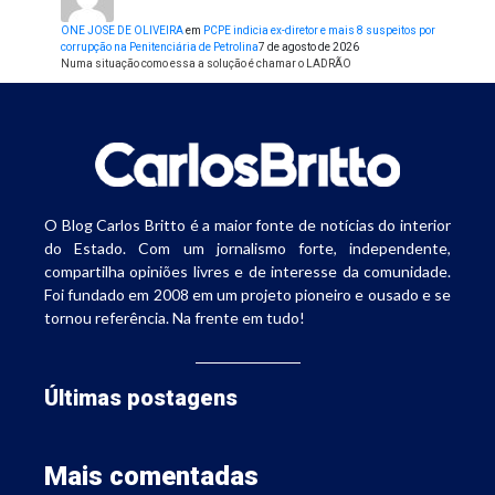
ONE JOSE DE OLIVEIRA
em
PCPE indicia ex-diretor e mais 8 suspeitos por
corrupção na Penitenciária de Petrolina
7 de agosto de 2026
Numa situação como essa a solução é chamar o LADRÃO
O Blog Carlos Britto é a maior fonte de notícias do interior
do Estado. Com um jornalismo forte, independente,
compartilha opiniões livres e de interesse da comunidade.
Foi fundado em 2008 em um projeto pioneiro e ousado e se
tornou referência. Na frente em tudo!
Últimas postagens
Mais comentadas