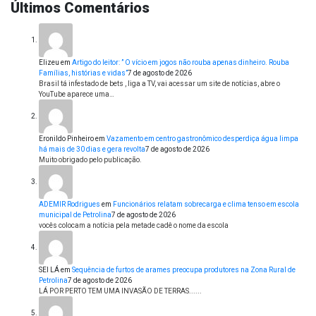
Últimos Comentários
Elizeu
em
Artigo do leitor: ” O vício em jogos não rouba apenas dinheiro. Rouba
Famílias, histórias e vidas”
7 de agosto de 2026
Brasil tá infestado de bets , liga a TV, vai acessar um site de notícias, abre o
YouTube aparece uma…
Eronildo Pinheiro
em
Vazamento em centro gastronômico desperdiça água limpa
há mais de 30 dias e gera revolta
7 de agosto de 2026
Muito obrigado pelo publicação.
ADEMIR Rodrigues
em
Funcionários relatam sobrecarga e clima tenso em escola
municipal de Petrolina
7 de agosto de 2026
vocês colocam a notícia pela metade cadê o nome da escola
SEI LÁ
em
Sequência de furtos de arames preocupa produtores na Zona Rural de
Petrolina
7 de agosto de 2026
LÁ POR PERTO TEM UMA INVASÃO DE TERRAS......