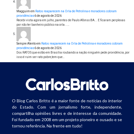
Magguim
em
Ratos reaparecem na Orla de Petrolina e moradores cobram
providências
6 de agosto de 2026
Recebi vista agora em julho, parentes de Paulo Afonso BA... E ficaram perplexas
por não ter banheiro público na orla...…
Sempre Atento
em
Ratos reaparecem na Orla de Petrolina e moradores cobram
providências
6 de agosto de 2026
Dos RATOS que estão em Brasília roubando a nação ninguém pede providência, por
isso é ruim ser rato pobre,tem que…
O Blog Carlos Britto é a maior fonte de notícias do interior
do Estado. Com um jornalismo forte, independente,
compartilha opiniões livres e de interesse da comunidade.
Foi fundado em 2008 em um projeto pioneiro e ousado e se
tornou referência. Na frente em tudo!