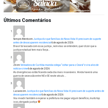
Últimos Comentários
Sempre Atento
em
Justiça diz que famílias do Nova Vida III precisam de suporte
antes de desocuparem residencial
6 de agosto de 2026
Brasil tá lascado com essa justiça , nem elas se entendem, quer dizer que a
justiça estadual tem mais força…
Zé
em
Vereadora de Curitiba manda colega “voltar para o Ceará” e vira alvo de
notícia-crime
6 de agosto de 2026
As divergências estão ficando cada dia mais insanáveis. Ainda haverá uma
guerra de secessão entre NE e SE neste século.…
Luciane
em
Justiça diz que famílias do Nova Vida III precisam de suporte antes de
desocuparem residencial
6 de agosto de 2026
Vou invadir também e esperar a prefeitura me pagar algum benefício, muito top
isso, obrigado justiça