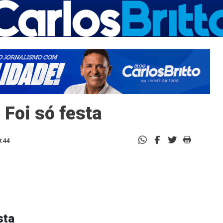
 Foi só festa
0:44
sta