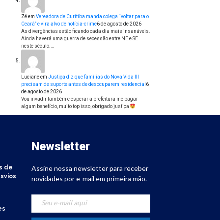
Zé
em
Vereadora de Curitiba manda colega “voltar para o
Ceará” e vira alvo de notícia-crime
6 de agosto de 2026
As divergências estão ficando cada dia mais insanáveis.
Ainda haverá uma guerra de secessão entre NE e SE
neste século.…
Luciane
em
Justiça diz que famílias do Nova Vida III
precisam de suporte antes de desocuparem residencial
6
de agosto de 2026
Vou invadir também e esperar a prefeitura me pagar
algum benefício, muito top isso, obrigado justiça
Newsletter
s de
Assine nossa newsletter para receber
svios
novidades por e-mail em primeira mão.
es