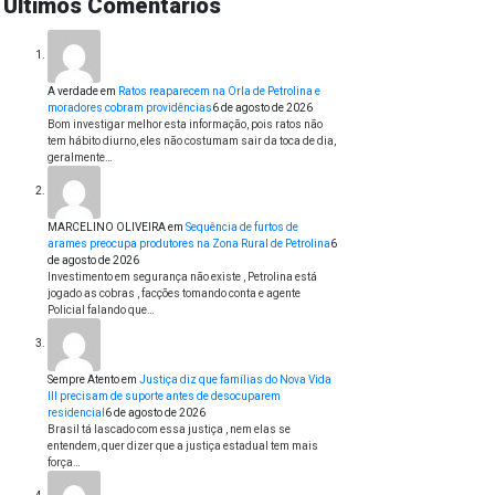
Últimos Comentários
A verdade
em
Ratos reaparecem na Orla de Petrolina e
moradores cobram providências
6 de agosto de 2026
Bom investigar melhor esta informação, pois ratos não
tem hábito diurno, eles não costumam sair da toca de dia,
geralmente…
MARCELINO OLIVEIRA
em
Sequência de furtos de
arames preocupa produtores na Zona Rural de Petrolina
6
de agosto de 2026
Investimento em segurança não existe , Petrolina está
jogado as cobras , facções tomando conta e agente
Policial falando que…
Sempre Atento
em
Justiça diz que famílias do Nova Vida
III precisam de suporte antes de desocuparem
residencial
6 de agosto de 2026
Brasil tá lascado com essa justiça , nem elas se
entendem, quer dizer que a justiça estadual tem mais
força…