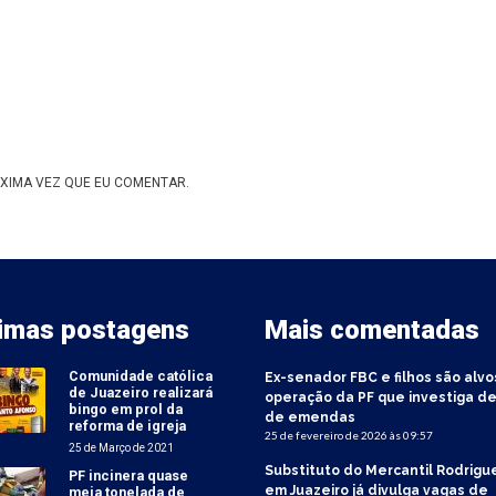
XIMA VEZ QUE EU COMENTAR.
timas postagens
Mais comentadas
Comunidade católica
Ex-senador FBC e filhos são alvo
de Juazeiro realizará
operação da PF que investiga de
bingo em prol da
de emendas
reforma de igreja
25 de fevereiro de 2026 às 09:57
25 de Março de 2021
Substituto do Mercantil Rodrigu
PF incinera quase
em Juazeiro já divulga vagas de
meia tonelada de