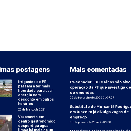
timas postagens
Mais comentadas
Irrigantes de PE
Ex-senador FBC e filhos são alvo
passam a ter mais
operação da PF que investiga de
liberdade para usar
de emendas
energia com
25 de fevereiro de 2026 às 09:57
desconto em outros
horários
Substituto do Mercantil Rodrigu
25 de Março de 2021
em Juazeiro já divulga vagas de
Vazamento em
emprego
centro gastronômico
05 de janeiro de 2026 às 08:00
desperdiça água
limpa há mais de 30