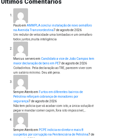
Últimos Comentários
Paulo
em
AMMPLA conclui instalação de novo semáforo
na Avenida Transnordestina
7 de agosto de 2026
Um redutor de velocidade uma lombadas e um cemafaro
todos juntos,muita inteligência
Marcus servero
em
Candidato a vice de João Campos tem
maior declaração de bens em PE
7 de agosto de 2026
Coitadinhos. Pela declaração ao TRE, parecem viver com
um salário mínimo. Deu até pena.
Sempre Atento
em
Furtos em diferentes bairros de
Petrolina reforçam cobrança de moradores por
segurança
7 de agosto de 2026
Não tem policia que vá acabar com isto, a única solução é
pegar e mandar comer capim, fora isto impossível,…
Sempre Atento
em
PCPE indicia ex-diretor e mais 8
suspeitos por corrupção na Penitenciária de Petrolina
7 de