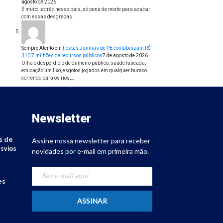
agosto de 2026
É muito ladrão nesse país, só pena de morte para acabar
com essas desgraças.
Sempre Atento
em
Festas Juninas de PE contabilizam R$
310,7 milhões de recursos públicos
7 de agosto de 2026
Olha o desperdício de dinheiro público, saúde lascada,
educação um lixo, esgotos jogados em qualquer buraco
correndo para os rios,…
Newsletter
s de
Assine nossa newsletter para receber
svios
novidades por e-mail em primeira mão.
es