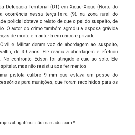
da Delegacia Territorial (DT) em Xique-Xique (Norte do
a ocorrência nessa terça-feira (9), na zona rural do
de policial obteve o relato de que o pai do suspeito, de
ídio. O autor do crime também agrediu a esposa grávida
aças de morte e mantê-la em cárcere privado.
 Civil e Militar deram voz de abordagem ao suspeito,
valho, de 39 anos. Ele reagiu à abordagem e efetuou
No confronto, Edson foi atingido e caiu ao solo. Ele
pitalar, mas não resistiu aos ferimentos.
m uma pistola calibre 9 mm que estava em posse do
cessórios para munições, que foram recolhidos para os
mpos obrigatórios são marcados com
*