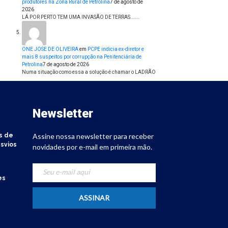
produtores na Zona Rural de Petrolina
7 de agosto de
2026
LÁ POR PERTO TEM UMA INVASÃO DE TERRAS......
ONE JOSE DE OLIVEIRA
em
PCPE indicia ex-diretor e
mais 8 suspeitos por corrupção na Penitenciária de
Petrolina
7 de agosto de 2026
Numa situação como essa a solução é chamar o LADRÃO
Newsletter
s de
Assine nossa newsletter para receber
svios
novidades por e-mail em primeira mão.
es