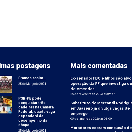
timas postagens
Mais comentadas
Éramos assim…
Ex-senador FBC e filhos são alvo
operação da PF que investiga de
25 de Março de 2021
de emendas
25 de fevereiro de 2026 às 09:57
PSB-PE pode
conquistar três
Substituto do Mercantil Rodrigu
cadeiras na Câmara
em Juazeiro já divulga vagas de
Federal; quarta vaga
emprego
dependerá de
05 de janeiro de 2026 às 08:00
desempenho da
chapa
Moradores cobram conclusão de
25 de Março de 2021