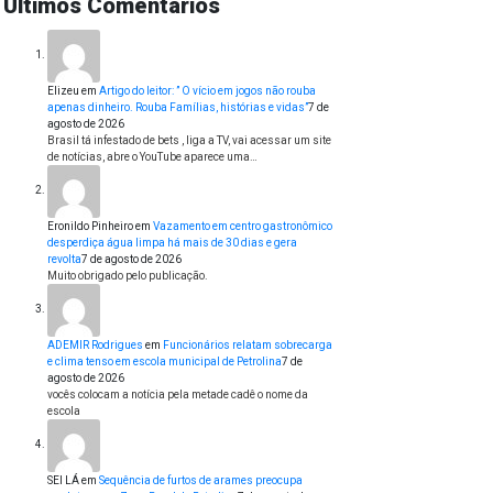
Últimos Comentários
Elizeu
em
Artigo do leitor: ” O vício em jogos não rouba
apenas dinheiro. Rouba Famílias, histórias e vidas”
7 de
agosto de 2026
Brasil tá infestado de bets , liga a TV, vai acessar um site
de notícias, abre o YouTube aparece uma…
Eronildo Pinheiro
em
Vazamento em centro gastronômico
desperdiça água limpa há mais de 30 dias e gera
revolta
7 de agosto de 2026
Muito obrigado pelo publicação.
ADEMIR Rodrigues
em
Funcionários relatam sobrecarga
e clima tenso em escola municipal de Petrolina
7 de
agosto de 2026
vocês colocam a notícia pela metade cadê o nome da
escola
SEI LÁ
em
Sequência de furtos de arames preocupa