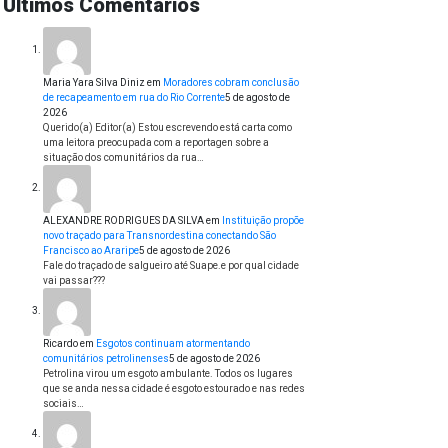
Últimos Comentários
Maria Yara Silva Diniz
em
Moradores cobram conclusão
de recapeamento em rua do Rio Corrente
5 de agosto de
2026
Querido(a) Editor(a) Estou escrevendo está carta como
uma leitora preocupada com a reportagen sobre a
situação dos comunitários da rua…
ALEXANDRE RODRIGUES DA SILVA
em
Instituição propõe
novo traçado para Transnordestina conectando São
Francisco ao Araripe
5 de agosto de 2026
Fale do traçado de salgueiro até Suape.e por qual cidade
vai passar???
Ricardo
em
Esgotos continuam atormentando
comunitários petrolinenses
5 de agosto de 2026
Petrolina virou um esgoto ambulante. Todos os lugares
que se anda nessa cidade é esgoto estourado e nas redes
sociais…