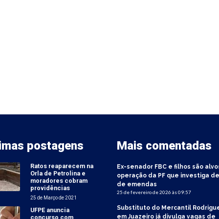
timas postagens
Mais comentadas
Ratos reaparecem na
Ex-senador FBC e filhos são alvo
Orla de Petrolina e
operação da PF que investiga de
moradores cobram
de emendas
providências
25 de fevereiro de 2026 às 09:57
25 de Março de 2021
Substituto do Mercantil Rodrigu
UFPE anuncia
em Juazeiro já divulga vagas de
concurso com