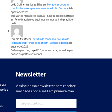
João Guilherme Souza Silva
em
Moradores cobram
conclusão de recapeamento em rua do Rio Corrente
5 de
agosto de 2026
Eu e vários moradores da Rua 18, no bairro Rio Corrente,
em Petrolina, viemos aqui mostrar nossa indignação e
pedir…
Sempre Atento
em
Por falta de consenso, decisão da
Federação UB-PP em coligar com Raquel é adiada
5 de
agosto de 2026
O desespero do grupo FBC estar na cara, cada dia que
passa as portas se fecham.
Newsletter
s de
Assine nossa newsletter para receber
svios
novidades por e-mail em primeira mão.
es