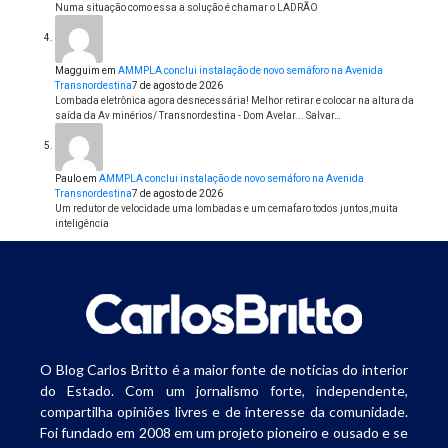
Numa situação como essa a solução é chamar o LADRÃO
Magguim
em
AMMPLA conclui instalação de novo semáforo na Avenida
Transnordestina
7 de agosto de 2026
Lombada eletrônica agora desnecessária! Melhor retirar e colocar na altura da
saída da Av minérios/ Transnordestina - Dom Avelar... Salvar…
Paulo
em
AMMPLA conclui instalação de novo semáforo na Avenida
Transnordestina
7 de agosto de 2026
Um redutor de velocidade uma lombadas e um cemafaro todos juntos,muita
inteligência
O Blog Carlos Britto é a maior fonte de notícias do interior
do Estado. Com um jornalismo forte, independente,
compartilha opiniões livres e de interesse da comunidade.
Foi fundado em 2008 em um projeto pioneiro e ousado e se