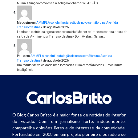
Numa situação como essa a solução é chamar o LADRÃO
Magguim
em
AMMPLA conclui instalação de novo semáforo na Avenida
Transnordestina
7 de agosto de 2026
Lombada eletrônica agora desnecessária! Melhor retirar e colocar na altura da
saída da Av minérios/ Transnordestina - Dom Avelar... Salvar…
Paulo
em
AMMPLA conclui instalação de novo semáforo na Avenida
Transnordestina
7 de agosto de 2026
Um redutor de velocidade uma lombadas e um cemafaro todos juntos,muita
inteligência
O Blog Carlos Britto é a maior fonte de notícias do interior
do Estado. Com um jornalismo forte, independente,
compartilha opiniões livres e de interesse da comunidade.
Foi fundado em 2008 em um projeto pioneiro e ousado e se