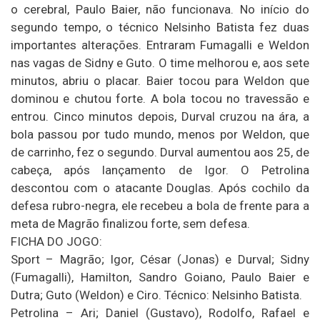
o cerebral, Paulo Baier, não funcionava. No início do
segundo tempo, o técnico Nelsinho Batista fez duas
importantes alterações. Entraram Fumagalli e Weldon
nas vagas de Sidny e Guto. O time melhorou e, aos sete
minutos, abriu o placar. Baier tocou para Weldon que
dominou e chutou forte. A bola tocou no travessão e
entrou. Cinco minutos depois, Durval cruzou na ára, a
bola passou por tudo mundo, menos por Weldon, que
de carrinho, fez o segundo. Durval aumentou aos 25, de
cabeça, após lançamento de Igor. O Petrolina
descontou com o atacante Douglas. Após cochilo da
defesa rubro-negra, ele recebeu a bola de frente para a
meta de Magrão finalizou forte, sem defesa.
FICHA DO JOGO:
Sport – Magrão; Igor, César (Jonas) e Durval; Sidny
(Fumagalli), Hamilton, Sandro Goiano, Paulo Baier e
Dutra; Guto (Weldon) e Ciro. Técnico: Nelsinho Batista.
Petrolina – Ari; Daniel (Gustavo), Rodolfo, Rafael e