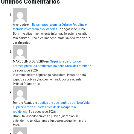
Últimos Comentários
A verdade
em
Ratos reaparecem na Orla de Petrolina e
moradores cobram providências
6 de agosto de 2026
Bom investigar melhor esta informação, pois ratos não
tem hábito diurno, eles não costumam sair da toca de dia,
geralmente…
MARCELINO OLIVEIRA
em
Sequência de furtos de
arames preocupa produtores na Zona Rural de Petrolina
6
de agosto de 2026
Investimento em segurança não existe , Petrolina está
jogado as cobras , facções tomando conta e agente
Policial falando que…
Sempre Atento
em
Justiça diz que famílias do Nova Vida
III precisam de suporte antes de desocuparem
residencial
6 de agosto de 2026
Brasil tá lascado com essa justiça , nem elas se
entendem, quer dizer que a justiça estadual tem mais
força…