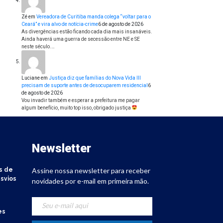
Zé
em
Vereadora de Curitiba manda colega “voltar para o
Ceará” e vira alvo de notícia-crime
6 de agosto de 2026
As divergências estão ficando cada dia mais insanáveis.
Ainda haverá uma guerra de secessão entre NE e SE
neste século.…
Luciane
em
Justiça diz que famílias do Nova Vida III
precisam de suporte antes de desocuparem residencial
6
de agosto de 2026
Vou invadir também e esperar a prefeitura me pagar
algum benefício, muito top isso, obrigado justiça
Newsletter
s de
Assine nossa newsletter para receber
svios
novidades por e-mail em primeira mão.
es