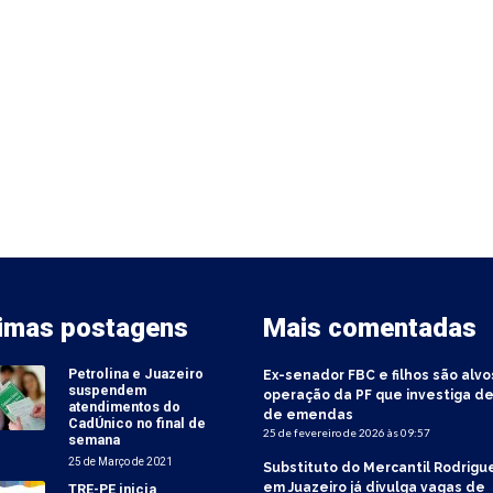
timas postagens
Mais comentadas
Petrolina e Juazeiro
Ex-senador FBC e filhos são alvo
suspendem
operação da PF que investiga de
atendimentos do
de emendas
CadÚnico no final de
25 de fevereiro de 2026 às 09:57
semana
25 de Março de 2021
Substituto do Mercantil Rodrigu
em Juazeiro já divulga vagas de
TRE-PE inicia