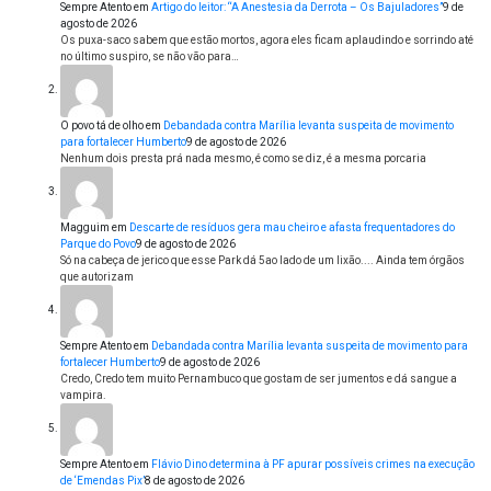
Sempre Atento
em
Artigo do leitor: “A Anestesia da Derrota – Os Bajuladores”
9 de
agosto de 2026
Os puxa-saco sabem que estão mortos, agora eles ficam aplaudindo e sorrindo até
no último suspiro, se não vão para…
O povo tá de olho
em
Debandada contra Marília levanta suspeita de movimento
para fortalecer Humberto
9 de agosto de 2026
Nenhum dois presta prá nada mesmo, é como se diz, é a mesma porcaria
Magguim
em
Descarte de resíduos gera mau cheiro e afasta frequentadores do
Parque do Povo
9 de agosto de 2026
Só na cabeça de jerico que esse Park dá 5ao lado de um lixão.... Ainda tem órgãos
que autorizam
Sempre Atento
em
Debandada contra Marília levanta suspeita de movimento para
fortalecer Humberto
9 de agosto de 2026
Credo, Credo tem muito Pernambuco que gostam de ser jumentos e dá sangue a
vampira.
Sempre Atento
em
Flávio Dino determina à PF apurar possíveis crimes na execução
de ‘Emendas Pix’
8 de agosto de 2026