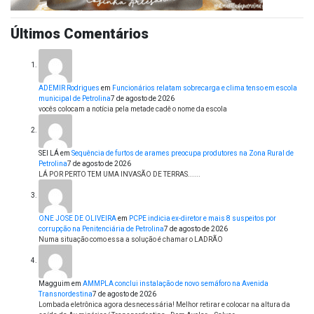
Últimos Comentários
ADEMIR Rodrigues
em
Funcionários relatam sobrecarga e clima tenso em escola
municipal de Petrolina
7 de agosto de 2026
vocês colocam a notícia pela metade cadê o nome da escola
SEI LÁ
em
Sequência de furtos de arames preocupa produtores na Zona Rural de
Petrolina
7 de agosto de 2026
LÁ POR PERTO TEM UMA INVASÃO DE TERRAS......
ONE JOSE DE OLIVEIRA
em
PCPE indicia ex-diretor e mais 8 suspeitos por
corrupção na Penitenciária de Petrolina
7 de agosto de 2026
Numa situação como essa a solução é chamar o LADRÃO
Magguim
em
AMMPLA conclui instalação de novo semáforo na Avenida
Transnordestina
7 de agosto de 2026
Lombada eletrônica agora desnecessária! Melhor retirar e colocar na altura da