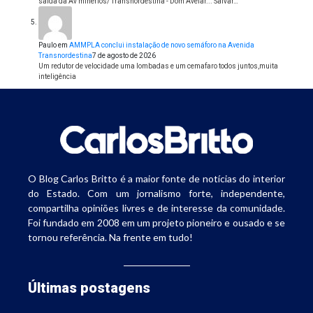
saída da Av minérios/ Transnordestina - Dom Avelar... Salvar…
Paulo
em
AMMPLA conclui instalação de novo semáforo na Avenida
Transnordestina
7 de agosto de 2026
Um redutor de velocidade uma lombadas e um cemafaro todos juntos,muita
inteligência
O Blog Carlos Britto é a maior fonte de notícias do interior
do Estado. Com um jornalismo forte, independente,
compartilha opiniões livres e de interesse da comunidade.
Foi fundado em 2008 em um projeto pioneiro e ousado e se
tornou referência. Na frente em tudo!
Últimas postagens