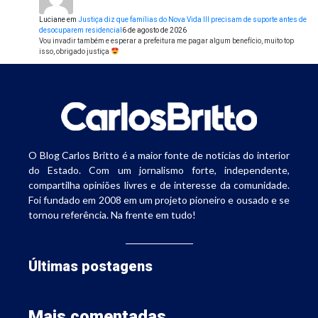
Luciane
em
Justiça diz que famílias do Nova Vida III precisam de suporte antes de
desocuparem residencial
6 de agosto de 2026
Vou invadir também e esperar a prefeitura me pagar algum benefício, muito top
isso, obrigado justiça
O Blog Carlos Britto é a maior fonte de notícias do interior
do Estado. Com um jornalismo forte, independente,
compartilha opiniões livres e de interesse da comunidade.
Foi fundado em 2008 em um projeto pioneiro e ousado e se
tornou referência. Na frente em tudo!
Últimas postagens
Mais comentadas