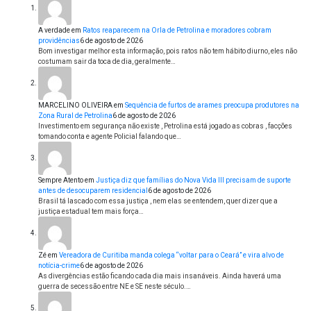
A verdade
em
Ratos reaparecem na Orla de Petrolina e moradores cobram
providências
6 de agosto de 2026
Bom investigar melhor esta informação, pois ratos não tem hábito diurno, eles não
costumam sair da toca de dia, geralmente…
MARCELINO OLIVEIRA
em
Sequência de furtos de arames preocupa produtores na
Zona Rural de Petrolina
6 de agosto de 2026
Investimento em segurança não existe , Petrolina está jogado as cobras , facções
tomando conta e agente Policial falando que…
Sempre Atento
em
Justiça diz que famílias do Nova Vida III precisam de suporte
antes de desocuparem residencial
6 de agosto de 2026
Brasil tá lascado com essa justiça , nem elas se entendem, quer dizer que a
justiça estadual tem mais força…
Zé
em
Vereadora de Curitiba manda colega “voltar para o Ceará” e vira alvo de
notícia-crime
6 de agosto de 2026
As divergências estão ficando cada dia mais insanáveis. Ainda haverá uma
guerra de secessão entre NE e SE neste século.…