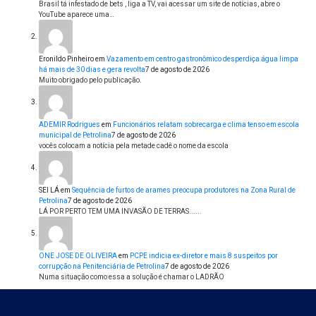
Brasil tá infestado de bets , liga a TV, vai acessar um site de notícias, abre o
YouTube aparece uma…
Eronildo Pinheiro
em
Vazamento em centro gastronômico desperdiça água limpa
há mais de 30 dias e gera revolta
7 de agosto de 2026
Muito obrigado pelo publicação.
ADEMIR Rodrigues
em
Funcionários relatam sobrecarga e clima tenso em escola
municipal de Petrolina
7 de agosto de 2026
vocês colocam a notícia pela metade cadê o nome da escola
SEI LÁ
em
Sequência de furtos de arames preocupa produtores na Zona Rural de
Petrolina
7 de agosto de 2026
LÁ POR PERTO TEM UMA INVASÃO DE TERRAS......
ONE JOSE DE OLIVEIRA
em
PCPE indicia ex-diretor e mais 8 suspeitos por
corrupção na Penitenciária de Petrolina
7 de agosto de 2026
Numa situação como essa a solução é chamar o LADRÃO