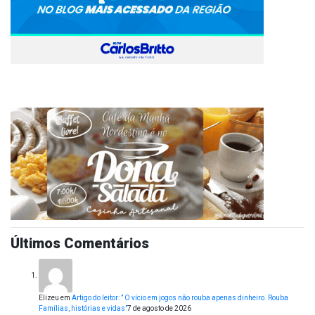
Últimos Comentários
Elizeu
em
Artigo do leitor: ” O vício em jogos não rouba apenas dinheiro. Rouba
Famílias, histórias e vidas”
7 de agosto de 2026